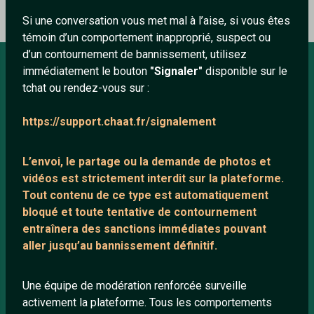
Si une conversation vous met mal à l’aise, si vous êtes
témoin d’un comportement inapproprié, suspect ou
d’un contournement de bannissement, utilisez
immédiatement le bouton
"Signaler"
disponible sur le
tchat ou rendez-vous sur :
À PROPOS
Conditions générales
https://support.chaat.fr/signalement
À propos
L’envoi, le partage ou la demande de
photos et
Mentions légales
vidéos est strictement interdit
sur la plateforme.
Tout contenu de ce type est automatiquement
bloqué et toute tentative de contournement
LIENS UTILES
entraînera des sanctions immédiates pouvant
Protection mineurs
aller jusqu’au bannissement définitif.
Blog
Salons de discussion
Une équipe de modération renforcée surveille
activement la plateforme. Tous les comportements
Communauté