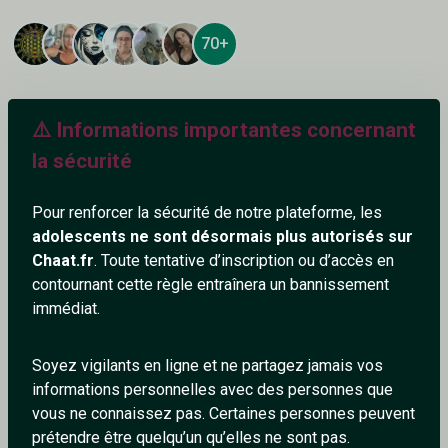
70+
⚠️ Informations importantes concernant
Ajouter un commentaire (1)
Tchatter
la sécurité
Pour renforcer la sécurité de notre plateforme, les
adolescents ne sont désormais plus autorisés sur
Anand44
14/2/2025
Chaat.fr
. Toute tentative d’inscription ou d’accès en
contournant cette règle entraînera un bannissement
Bonjour, jolie photo de profil ^^ un gros gros chat avec
immédiat.
des points dessus sa fourrure, lool
Soyez vigilants en ligne et ne partagez jamais vos
3
0
informations personnelles avec des personnes que
Répondre
vous ne connaissez pas. Certaines personnes peuvent
prétendre être quelqu’un qu’elles ne sont pas.