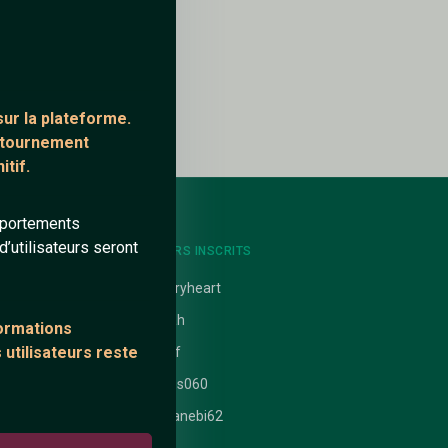
ur la plateforme.
ontournement
tif.
mportements
’utilisateurs seront
NTS
DERNIERS INSCRITS
uit
cherryheart
Elinah
formations
 utilisateurs reste
 nathanaelle
tyzef
ataires
Cams060
Oceanebi62