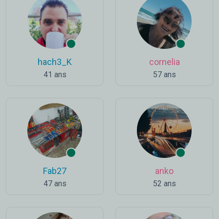
hach3_K
cornelia
41 ans
57 ans
Fab27
anko
47 ans
52 ans