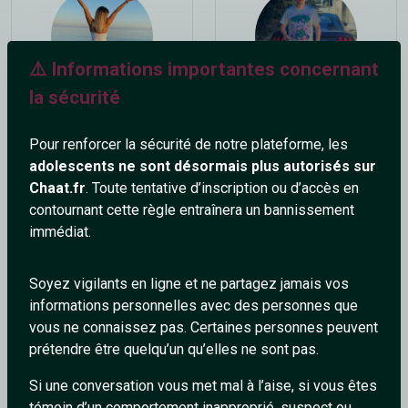
⚠️ Informations importantes concernant
la sécurité
Selena91
_Malik_
31 ans
40 ans
Pour renforcer la sécurité de notre plateforme, les
adolescents ne sont désormais plus autorisés sur
Chaat.fr
. Toute tentative d’inscription ou d’accès en
contournant cette règle entraînera un bannissement
immédiat.
Soyez vigilants en ligne et ne partagez jamais vos
informations personnelles avec des personnes que
hoplala59
lablatteblack
vous ne connaissez pas. Certaines personnes peuvent
45 ans
26 ans
prétendre être quelqu’un qu’elles ne sont pas.
Si une conversation vous met mal à l’aise, si vous êtes
témoin d’un comportement inapproprié, suspect ou