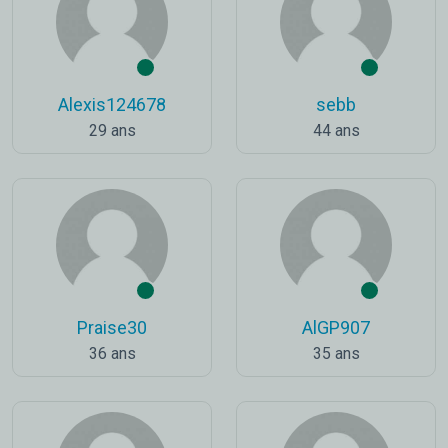
Alexis124678
sebb
29 ans
44 ans
Praise30
AlGP907
36 ans
35 ans