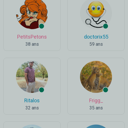
PetitsPetons
doctorix55
38 ans
59 ans
Ritalos
Frigg_
32 ans
35 ans