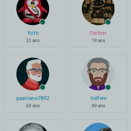
YoYo
Partner
32 ans
19 ans
paamaco7892
Volfoni
60 ans
49 ans