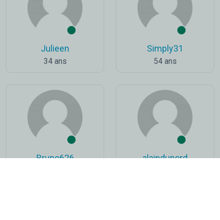
Julieen
Simply31
34 ans
54 ans
Bruno626
alaindunord
53 ans
64 ans