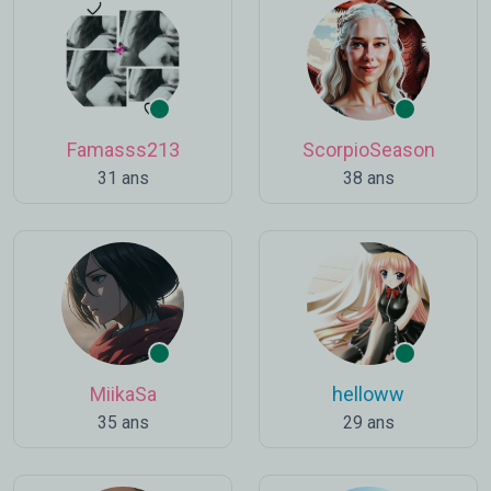
Famasss213
ScorpioSeason
31 ans
38 ans
MiikaSa
helloww
35 ans
29 ans