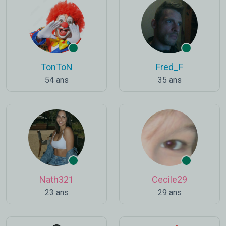
TonToN
Fred_F
54 ans
35 ans
Nath321
Cecile29
23 ans
29 ans