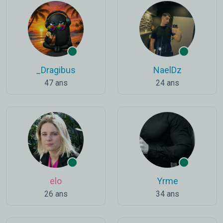
_Dragibus
NaelDz
47 ans
24 ans
elo
Yrme
26 ans
34 ans