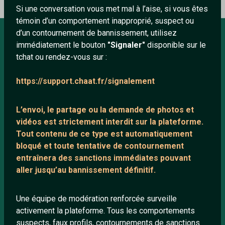
Si une conversation vous met mal à l’aise, si vous êtes
témoin d’un comportement inapproprié, suspect ou
d’un contournement de bannissement, utilisez
immédiatement le bouton
"Signaler"
disponible sur le
À PROPOS
tchat ou rendez-vous sur :
Conditions générales
https://support.chaat.fr/signalement
À propos
Mentions légales
L’envoi, le partage ou la demande de
photos et
vidéos est strictement interdit
sur la plateforme.
Tout contenu de ce type est automatiquement
LIENS UTILES
bloqué et toute tentative de contournement
entraînera des sanctions immédiates pouvant
Protection mineurs
aller jusqu’au bannissement définitif.
Blog
Salons de discussion
Une équipe de modération renforcée surveille
Communauté
activement la plateforme. Tous les comportements
suspects, faux profils, contournements de sanctions
Quotes