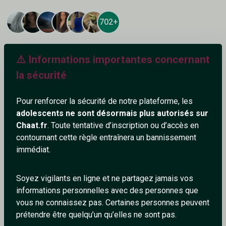
702+
⚠️ Informations importantes concernant
la sécurité
Ajouter un commentaire (1)
Tchatter
Pour renforcer la sécurité de notre plateforme, les
adolescents ne sont désormais plus autorisés sur
varoisman
Chaat.fr
. Toute tentative d’inscription ou d’accès en
7/6/2024
contournant cette règle entraînera un bannissement
immédiat.
waouuuh 😵
1
0
Soyez vigilants en ligne et ne partagez jamais vos
informations personnelles avec des personnes que
Répondre
vous ne connaissez pas. Certaines personnes peuvent
prétendre être quelqu’un qu’elles ne sont pas.