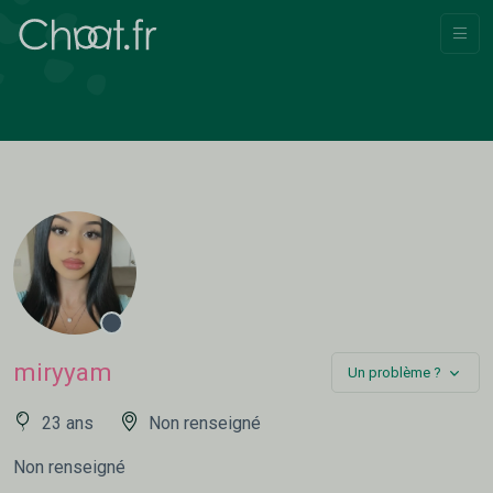
miryyam
Un problème ?
23 ans
Non renseigné
Non renseigné