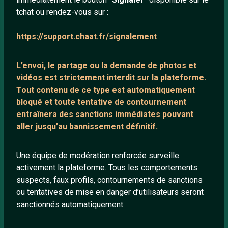
tchat ou rendez-vous sur :
Mentions légales
https://support.chaat.fr/signalement
LIENS UTILES
L’envoi, le partage ou la demande de
photos et
Protection mineurs
vidéos est strictement interdit
sur la plateforme.
Blog
Tout contenu de ce type est automatiquement
bloqué et toute tentative de contournement
Salons de discussion
entraînera des sanctions immédiates pouvant
Communauté
aller jusqu’au bannissement définitif.
Quotes
Playlists YouTube
Une équipe de modération renforcée surveille
activement la plateforme. Tous les comportements
Nous contacter
suspects, faux profils, contournements de sanctions
ou tentatives de mise en danger d’utilisateurs seront
ANNEXE
sanctionnés automatiquement.
Network IRC