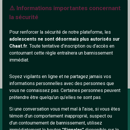
⚠️ Informations importantes concernant
125+
la sécurité
Pour renforcer la sécurité de notre plateforme, les
adolescents ne sont désormais plus autorisés sur
Ajouter un commentaire (0)
Tchatter
Chaat.fr
. Toute tentative d’inscription ou d’accès en
contournant cette règle entraînera un bannissement
immédiat.
Le profil n'a pas encore de commentaire.
Soyez vigilants en ligne et ne partagez jamais vos
informations personnelles avec des personnes que
vous ne connaissez pas. Certaines personnes peuvent
prétendre être quelqu’un qu’elles ne sont pas.
Si une conversation vous met mal à l’aise, si vous êtes
À PROPOS
témoin d’un comportement inapproprié, suspect ou
Conditions générales
d’un contournement de bannissement, utilisez
immédiatement le bouton
"Signaler"
disponible sur le
À propos