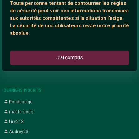
Toute personne tentant de contourner les règles
Support IRC
de sécurité peut voir ses informations transmises
aux autorités compétentes si la situation l’exige.
La sécurité de nos utilisateurs reste notre priorité
ARTICLES RÉCENTS
absolue.
Chat vidéo gratuit
Chat en ligne
J'ai compris
Témoignage de nathanaelle
Le salon #Celibataires
DERNIERS INSCRITS
Rondebelge
masterpourjf
Lire213
Audrey23