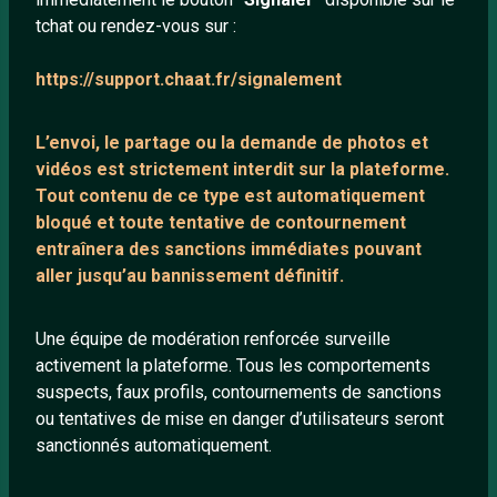
tchat ou rendez-vous sur :
Mentions légales
https://support.chaat.fr/signalement
LIENS UTILES
L’envoi, le partage ou la demande de
photos et
Protection mineurs
vidéos est strictement interdit
sur la plateforme.
Blog
Tout contenu de ce type est automatiquement
bloqué et toute tentative de contournement
Salons de discussion
entraînera des sanctions immédiates pouvant
Communauté
aller jusqu’au bannissement définitif.
Quotes
Playlists YouTube
Une équipe de modération renforcée surveille
activement la plateforme. Tous les comportements
Nous contacter
suspects, faux profils, contournements de sanctions
ou tentatives de mise en danger d’utilisateurs seront
ANNEXE
sanctionnés automatiquement.
Network IRC