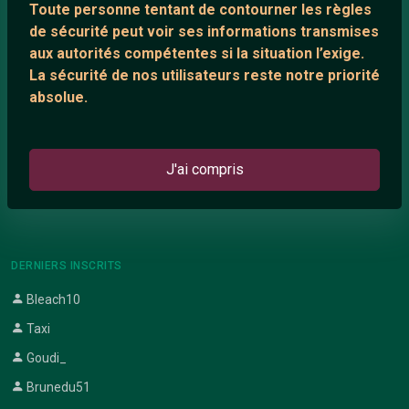
Toute personne tentant de contourner les règles
Support IRC
de sécurité peut voir ses informations transmises
aux autorités compétentes si la situation l’exige.
La sécurité de nos utilisateurs reste notre priorité
ARTICLES RÉCENTS
absolue.
Chat vidéo gratuit
Chat en ligne
J'ai compris
Témoignage de nathanaelle
Le salon #Celibataires
DERNIERS INSCRITS
Bleach10
Taxi
Goudi_
Brunedu51