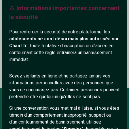
⚠️ Informations importantes concernant
253+
la sécurité
Pour renforcer la sécurité de notre plateforme, les
adolescents ne sont désormais plus autorisés sur
Ajouter un commentaire (1)
Tchatter
Chaat.fr
. Toute tentative d’inscription ou d’accès en
contournant cette règle entraînera un bannissement
immédiat.
Le profil n'a pas encore de commentaire.
Soyez vigilants en ligne et ne partagez jamais vos
informations personnelles avec des personnes que
vous ne connaissez pas. Certaines personnes peuvent
prétendre être quelqu’un qu’elles ne sont pas.
Si une conversation vous met mal à l’aise, si vous êtes
À PROPOS
témoin d’un comportement inapproprié, suspect ou
Conditions générales
d’un contournement de bannissement, utilisez
immédiatement le bouton
"Signaler"
disponible sur le
À propos