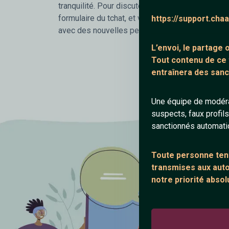
tranquilité. Pour discuter c'est rapide et simple i
formulaire du tchat, et viens vite nous rejoindre 
https://support.cha
avec des nouvelles personnes.
L’envoi, le partage
Tout contenu de ce
entraînera des sanc
Une équipe de modéra
suspects, faux profil
sanctionnés automat
Toute personne tent
transmises aux autor
notre priorité absol