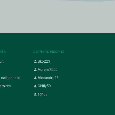
NTS
DERNIERS INSCRITS
uit
Bko223
Aurelie2000
 nathanaelle
Alexandre95
ataires
Girlfly59
sch38