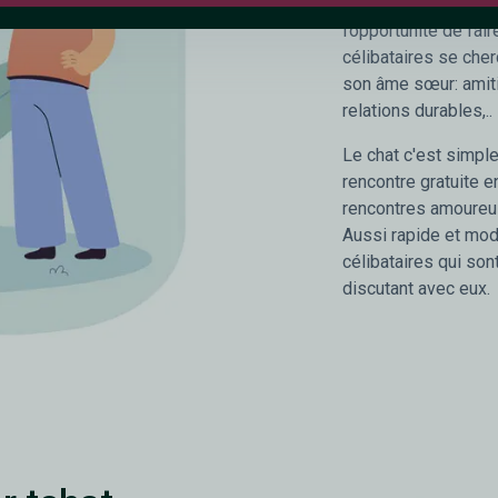
notre site de rencon
l’opportunité de fa
célibataires se cher
son âme sœur: amiti
relations durables,..
Le chat c'est simple,
rencontre gratuite e
rencontres amoureu
Aussi rapide et mode
célibataires qui son
discutant avec eux.