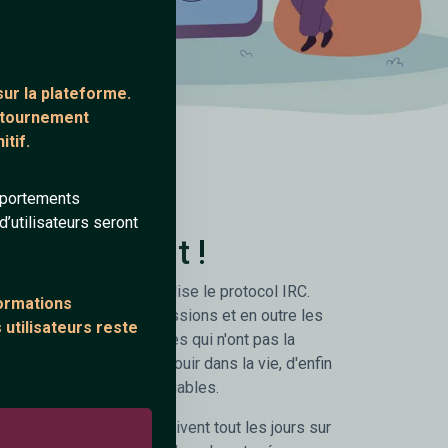
ur la plateforme.
ontournement
tif.
mportements
’utilisateurs seront
gratuitement !
ion de chat gratuit qui utilise le protocol IRC.
formations
e instantanées les discussions et en outre les
 utilisateurs reste
ite permet à des personnes qui n'ont pas la
 rencontrer et de s'épanouir dans la vie, d'enfin
réer des rencontres inoubliables.
alités sympathiques arrivent tout les jours sur