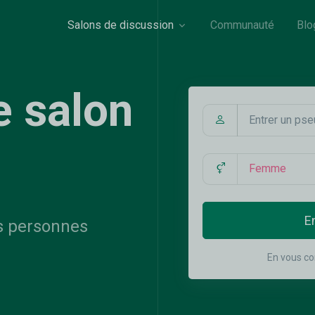
Salons de discussion
Communauté
Blo
e salon
e
|
E
s personnes
En vous co