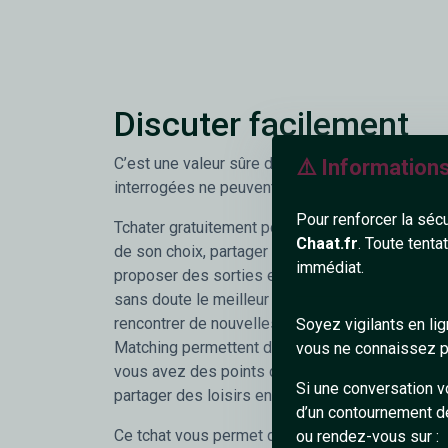
Discuter facilement
C’est une valeur sûre dont à peu près 100% de
⚠️ Information
interrogées ne peuvent se passer.
Pour renforcer la séc
Tchater gratuitement pour faire connaissance a
Chaat.fr
. Toute tenta
de son choix, partager des photos, vidéos, musi
immédiat.
proposer des sorties et y participer... le tout, gr
sans doute le meilleur moyen d'agrandir son cer
rencontrer de nouvelles personnes sympathique
Soyez vigilants en li
Matching permettent de trouver facilement les
vous ne connaissez pa
vous avez des points communs et ainsi vous ra
Si une conversation v
partager des loisirs ensemble. De quoi faciliter 
d’un contournement d
Ce tchat vous permet donc de papoter discrète
ou rendez-vous sur :