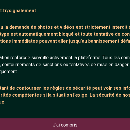
l suffit de remplir le
afin de tchatcher
at.fr/signalement
 ou la demande de
photos et vidéos est strictement interdit
s
 type est automatiquement bloqué et toute tentative de c
tions immédiates pouvant aller jusqu’au bannissement défini
tion renforcée surveille activement la plateforme. Tous les co
s, contournements de sanctions ou tentatives de mise en danger d
Tchatter 
iquement.
Un site sans inscript
ant de contourner les règles de sécurité peut voir ses in
Qui permet de rendr
ités compétentes si la situation l’exige. La sécurité de nos
rencontres. Notre s
ue.
chance de pouvoir se
franchir le pas et c
Beaucoup de personn
J'ai compris