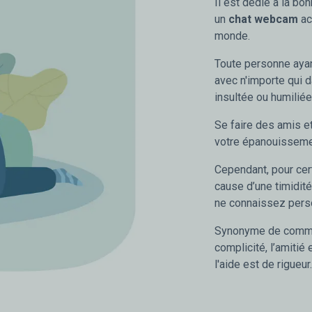
Il est dédié à la b
un
chat webcam
ac
monde.
Toute personne aya
avec n'importe qui d
insultée ou humiliée
Se faire des amis et
votre épanouisseme
Cependant, pour cert
cause d’une timidit
ne connaissez pers
Synonyme de communi
complicité, l’amitié 
l'aide est de rigueur.