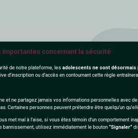
s personnes
s importantes concernant la sécurité
urité de notre plateforme, les
adolescents ne sont désormais 
vec les personnes
tive d’inscription ou d’accès en contournant cette règle entraîne
ques et bien sûr,
atuitement ! C'est
cle d'amis et
s. Des outils de
gne et ne partagez jamais vos informations personnelles avec 
 personnes avec qui
s. Certaines personnes peuvent prétendre être quelqu’un qu’ell
pprocher et
ous met mal à l’aise, si vous êtes témoin d’un comportement ina
les rencontres !
e bannissement, utilisez immédiatement le bouton
"Signaler"
di
ment et en toute