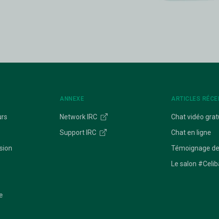
ANNEXE
ARTICLES RÉCE
urs
Network IRC
Chat vidéo grat
Support IRC
Chat en ligne
sion
Témoignage de
Le salon #Celib
e