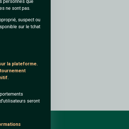
des personnes que
es ne sont pas.
pproprié, suspect ou
sponible sur le tchat
ur la plateforme.
ontournement
tif.
mportements
’utilisateurs seront
formations