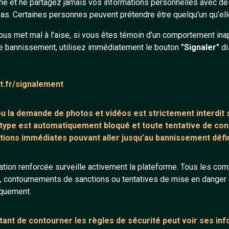
gne et ne partagez jamais vos informations personnelles avec 
s. Certaines personnes peuvent prétendre être quelqu’un qu’ell
ous met mal à l’aise, si vous êtes témoin d’un comportement ina
e bannissement, utilisez immédiatement le bouton
"Signaler"
di
at.fr/signalement
Ce salon n'existe pas
 ou la demande de
photos et vidéos est strictement interdit
s
 type est automatiquement bloqué et toute tentative de c
Retour à la liste des salons
tions immédiates pouvant aller jusqu’au bannissement défini
tion renforcée surveille activement la plateforme. Tous les co
s, contournements de sanctions ou tentatives de mise en danger d
iquement.
ant de contourner les règles de sécurité peut voir ses in