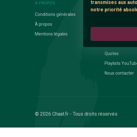
transmises aux autor
À PROPOS
LIENS UTILES
notre priorité absol
Conditions générales
Protection mine
À propos
Blog
Mentions légales
Salons de discus
Communauté
Quotes
Playlists YouTub
Nous contacter
© 2026 Chaat.fr - Tous droits réservés