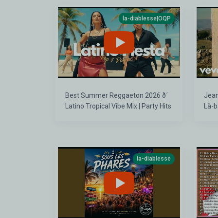
la-diablesse|OQP
Best Summer Reggaeton 2026 ð´
Jean-
Latino Tropical Vibe Mix | Party Hits
Là-ba
la-diablesse