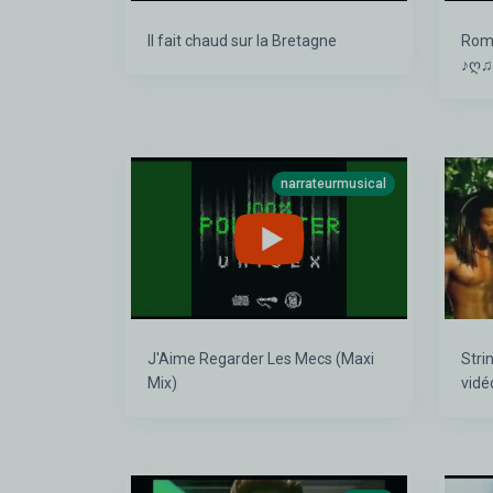
Il fait chaud sur la Bretagne
Rom
♪ღ♫ 
Fran
narrateurmusical
J'Aime Regarder Les Mecs (Maxi
String Colo
Mix)
vidé