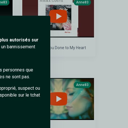
ne83
Anne83
plus autorisés sur
ra un bannissement
What Have You Done to My Heart
des personnes que
es ne sont pas.
ne83
Anne83
pproprié, suspect ou
sponible sur le tchat