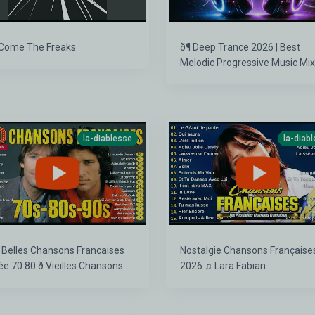
Come The Freaks
ð¶ Deep Trance 2026 | Best
Melodic Progressive Music Mix 
Vol. 42 ð¥
la-diablesse
la-diab
 Belles Chansons Francaises
Nostalgie Chansons Française
e 70 80 ð Vieilles Chansons ~
2026 ♫ Lara Fabian
algie Chansons Françaises
FrédéricFrançois Joe Dassin Celine
Dion