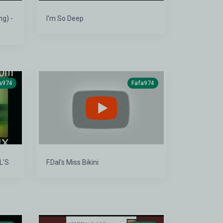
ng) -
I'm So Deep
a974
Fafa974
L'S
F.Dal's Miss Bikini