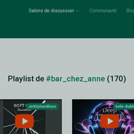
Salons de discussion
Communauté
Blo
Playlist de
#bar_chez_anne
(170)
JerkSpleenBlues
belle-diab