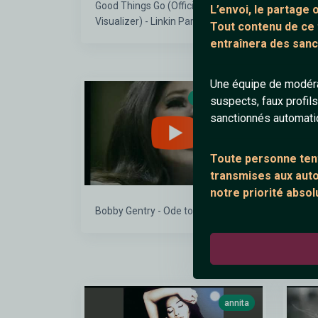
Good Things Go (Official Audio
J-Ri
L’envoi, le partage
Visualizer) - Linkin Park
Tout contenu de ce
entraînera des sanc
Une équipe de modéra
Claradanduze
suspects, faux profil
sanctionnés automat
Toute personne tent
transmises aux autor
notre priorité absol
Bobby Gentry - Ode to Billy Joe
Emma
Musi
annita