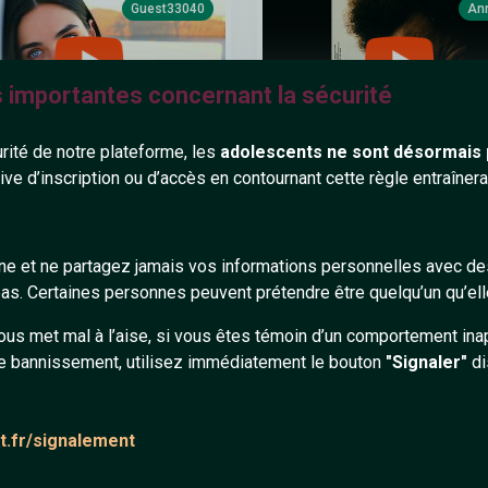
Guest33040
An
s importantes concernant la sécurité
urité de notre plateforme, les
adolescents ne sont désormais 
tive d’inscription ou d’accès en contournant cette règle entraîne
ta Lucas – L’amour qui reste
The Weeknd - Baptized In Fear
ginal Song)
(Audio)
gne et ne partagez jamais vos informations personnelles avec 
s. Certaines personnes peuvent prétendre être quelqu’un qu’ell
Anne83
An
ous met mal à l’aise, si vous êtes témoin d’un comportement ina
e bannissement, utilisez immédiatement le bouton
"Signaler"
di
at.fr/signalement