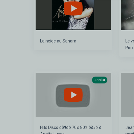
La neige au Sahara
Le v
Pirri
annita
Hits Disco ðð¶ðð 70's 80's ðð»ð´ð
Jean