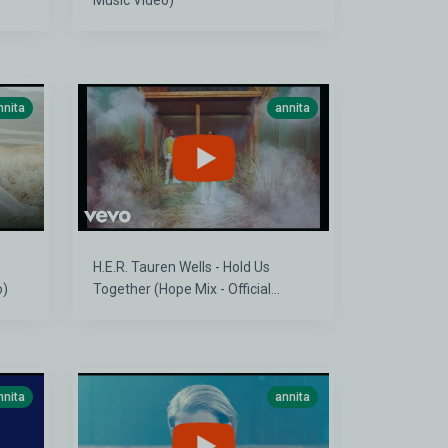
Music Video)
nnita
annita
H.E.R. Tauren Wells - Hold Us
o)
Together (Hope Mix - Official
Video)
nnita
annita