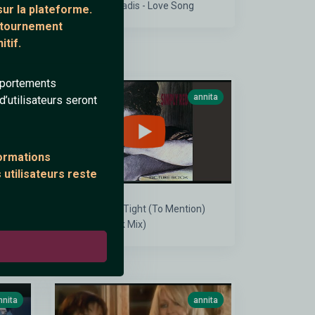
Vanessa Paradis - Love Song
ur la plateforme.
ontournement
tif.
mportements
nnita
annita
’utilisateurs seront
formations
 utilisateurs reste
I
Money's Too Tight (To Mention)
(The Cutback Mix)
nnita
annita