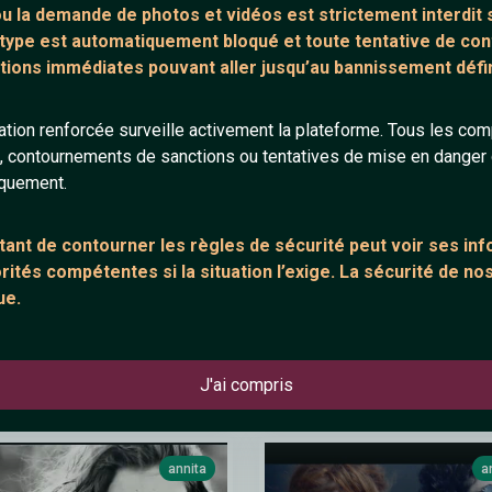
o - Lesbienne ( Paroles)
Macumba Jean Pierre Mader
 ou la demande de
photos et vidéos est strictement interdit
s
 type est automatiquement bloqué et toute tentative de c
tions immédiates pouvant aller jusqu’au bannissement défini
tion renforcée surveille activement la plateforme. Tous les co
estelle840
a
s, contournements de sanctions ou tentatives de mise en danger d
iquement.
ant de contourner les règles de sécurité peut voir ses in
ités compétentes si la situation l’exige. La sécurité de nos
ue.
'a - Ça m'a laissé (Official
Engelbert Humperdinck - How 
c Video)
Love You
J'ai compris
annita
a