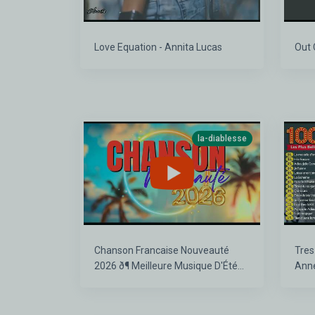
Love Equation - Annita Lucas
Out 
la-diablesse
Chanson Francaise Nouveauté
Tres
2026 ð¶ Meilleure Musique D'Été
Anné
2026 ❤️ Tubes 2026 Francaise
Nost