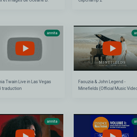
x et images de Océane B.
Clipchamp 2
annita
a
ain Live in Las Vegas
Faouzia & John Legend -
 traduction
Minefields (Official Music Vide
annita
a