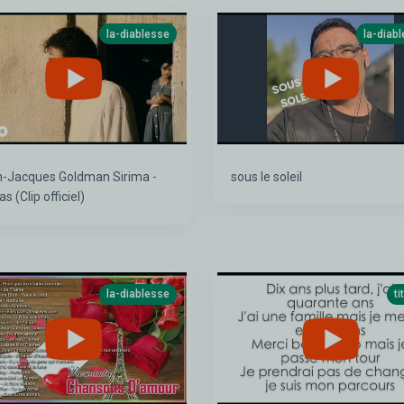
la-diablesse
la-diab
Jacques Goldman Sirima -
sous le soleil
s (Clip officiel)
la-diablesse
t