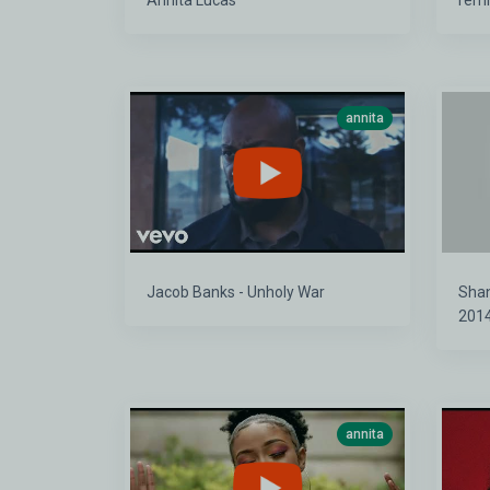
Annita Lucas
remi
annita
Jacob Banks - Unholy War
Shania Tw
2014
annita