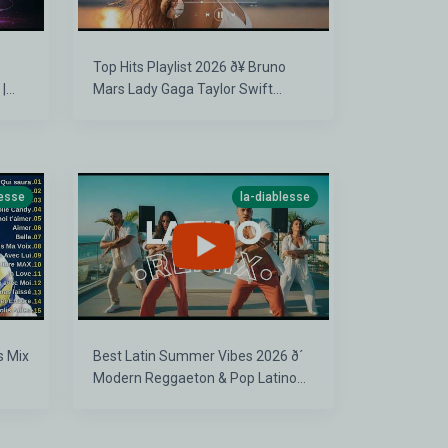
Top Hits Playlist 2026 ð¥ Bruno
|
Mars Lady Gaga Taylor Swift
Charlie Puth Ed Sheeran The
Weeknd
lesse
la-diablesse
s Mix
Best Latin Summer Vibes 2026 ð´
Modern Reggaeton & Pop Latino
Heatwave Mix