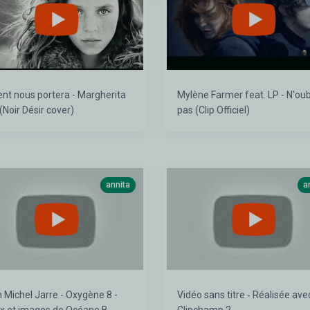
ent nous portera - Margherita
Mylène Farmer feat. LP - N'oub
 (Noir Désir cover)
pas (Clip Officiel)
annita
a
 Michel Jarre - Oxygène 8 -
Vidéo sans titre ‐ Réalisée ave