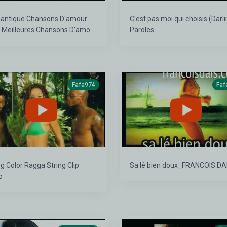
antique Chansons D'amour
C'est pas moi qui choisis (Darli
Meilleures Chansons D'amour
Paroles
caise Playlist
Fafa974
Faf
r Ragga String Clip
Sa lé bien doux_FRANCOIS DA
o