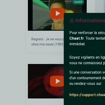
Izia00
⚠️ Information
Pour renforcer la séc
Chaat.fr
. Toute tenta
Regrets - Je ne veux pas rentrer
Anni
immédiat.
chez moi seule (1983)
(Ori
Soyez vigilants en li
vous ne connaissez pa
Anne83
Si une conversation v
d’un contournement d
ou rendez-vous sur :
https://support.cha