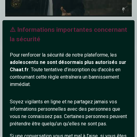
Ya Zina Diri Latay – Raï Style Cover | راينة راي – يا زينة ديري
⚠️ Informations importantes concernant
لاتاي
la sécurité
Pour renforcer la sécurité de notre plateforme, les
Adam
adolescents ne sont désormais plus autorisés sur
Chaat.fr
. Toute tentative d’inscription ou d’accès en
contournant cette règle entraînera un bannissement
immédiat.
Soyez vigilants en ligne et ne partagez jamais vos
informations personnelles avec des personnes que
vous ne connaissez pas. Certaines personnes peuvent
prétendre être quelqu’un qu’elles ne sont pas.
Si une conversation vous met mal à l’aise, si vous êtes
ألف ليلة وليلة صامتة تأخذك لعالم السلطنة والاسترخاء ð | BM