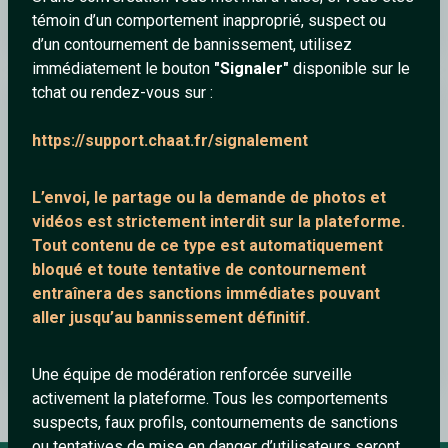
témoin d’un comportement inapproprié, suspect ou
STUDIO
d’un contournement de bannissement, utilisez
immédiatement le bouton
"Signaler"
disponible sur le
tchat ou rendez-vous sur :
Adam
https://support.chaat.fr/signalement
L’envoi, le partage ou la demande de
photos et
vidéos est strictement interdit
sur la plateforme.
Tout contenu de ce type est automatiquement
bloqué et toute tentative de contournement
entraînera des sanctions immédiates pouvant
aller jusqu’au bannissement définitif.
Le Roi Lion - Hakuna Matata I Disney
Une équipe de modération renforcée surveille
activement la plateforme. Tous les comportements
suspects, faux profils, contournements de sanctions
ou tentatives de mise en danger d’utilisateurs seront