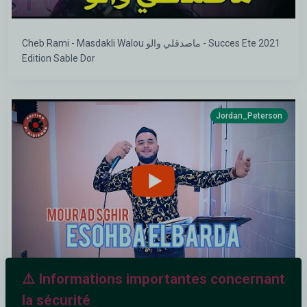
Cheb Rami - Masdakli Walou ماصدقلي والو - Succes Ete 2021
Edition Sable Dor
Jordan_Peterson
⚠️ Informations importantes concernant
Mourad Sghir - Sohba ELBarda - Jdid Rai 2020
la sécurité