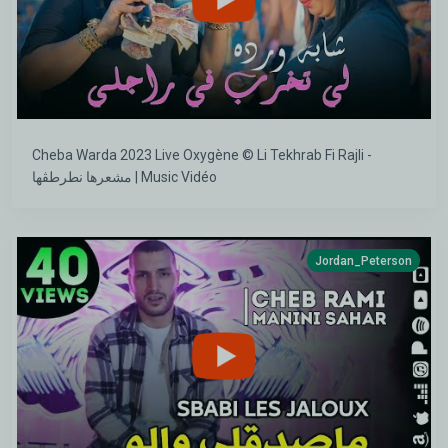
Cheba Warda 2023 Live Oxygène © Li Tekhrab Fi Rajli -
مشعرها نطرطڨها | Music Vidéo
Jordan_Peterson