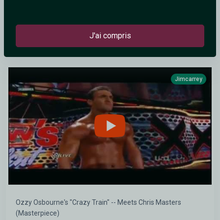
J'ai compris
Labyrinth
Jimcarrey
Ozzy Osbourne's "Crazy Train" -- Meets Chris Masters
(Masterpiece)