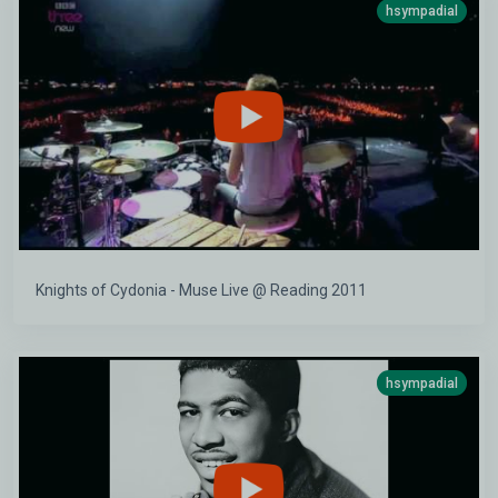
hsympadial
Knights of Cydonia - Muse Live @ Reading 2011
hsympadial