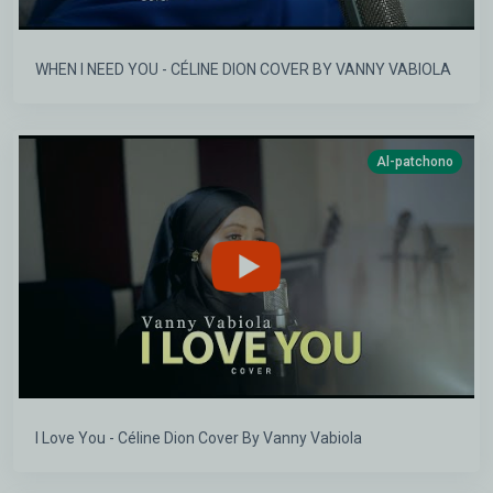
WHEN I NEED YOU - CÉLINE DION COVER BY VANNY VABIOLA
Al-patchono
I Love You - Céline Dion Cover By Vanny Vabiola