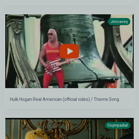
Jimcarrey
Hulk Hogan Real American (official video) / Theme Song
hsympadial