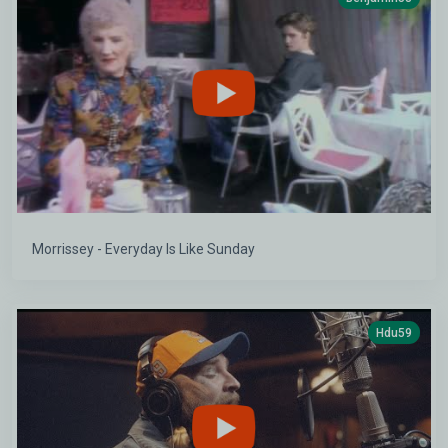
Morrissey - Everyday Is Like Sunday
Hdu59