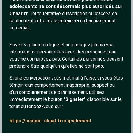
adolescents ne sont désormais plus autorisés sur
Chaat.fr
. Toute tentative d’inscription ou d’accès en
Jimcarrey
contournant cette règle entraînera un bannissement
immédiat.
Soyez vigilants en ligne et ne partagez jamais vos
informations personnelles avec des personnes que
vous ne connaissez pas. Certaines personnes peuvent
prétendre être quelqu’un qu’elles ne sont pas.
Si une conversation vous met mal à l’aise, si vous êtes
témoin d’un comportement inapproprié, suspect ou
t.A.T.u. - All The Things She Said (Official Music Video)
d’un contournement de bannissement, utilisez
immédiatement le bouton
"Signaler"
disponible sur le
tchat ou rendez-vous sur :
hsympadial
https://support.chaat.fr/signalement