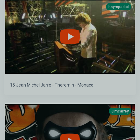
hsympadial
15 Jean Michel Jarre - Theremin - Monaco
Jimcarrey