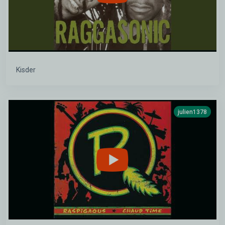
Kisder
julien1378