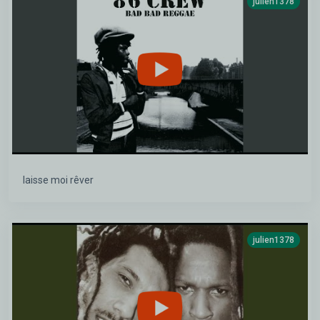
julien1378
laisse moi rêver
julien1378