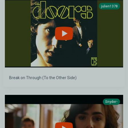
julien1378
Break on Through (To the Other Side)
Snyder-