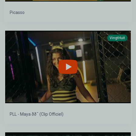
Picasso
VingtHuit
PLL - Maya ðð¯ (Clip Officiel)