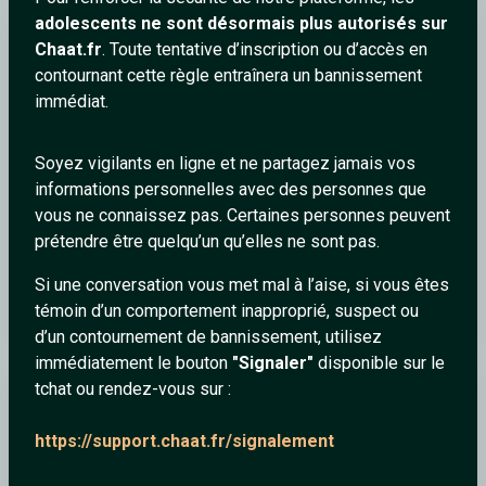
adolescents ne sont désormais plus autorisés sur
julien1378
Chaat.fr
. Toute tentative d’inscription ou d’accès en
contournant cette règle entraînera un bannissement
immédiat.
Soyez vigilants en ligne et ne partagez jamais vos
informations personnelles avec des personnes que
vous ne connaissez pas. Certaines personnes peuvent
prétendre être quelqu’un qu’elles ne sont pas.
Si une conversation vous met mal à l’aise, si vous êtes
RIKE - Au Gré du Vent Acoustique
témoin d’un comportement inapproprié, suspect ou
d’un contournement de bannissement, utilisez
immédiatement le bouton
"Signaler"
disponible sur le
tchat ou rendez-vous sur :
julien1378
https://support.chaat.fr/signalement