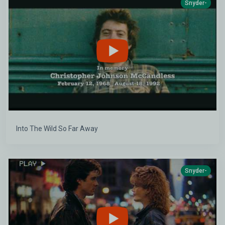
Snyder-
Into The Wild So Far Away
Snyder-