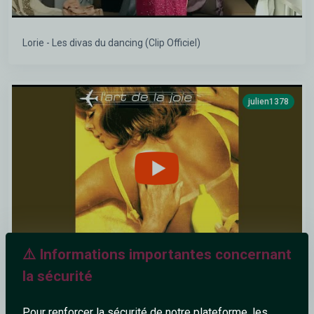
Lorie - Les divas du dancing (Clip Officiel)
julien1378
⚠️ Informations importantes concernant
la sécurité
Anathème
Pour renforcer la sécurité de notre plateforme, les