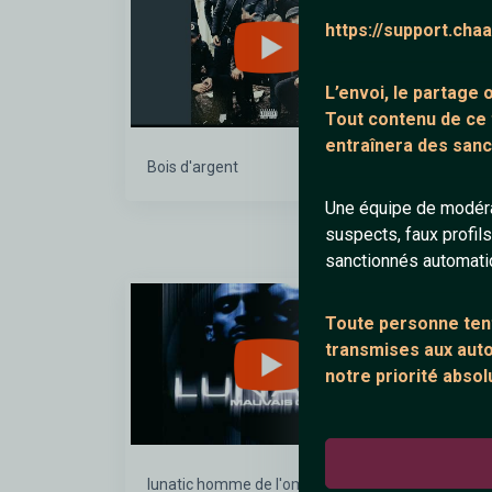
https://support.cha
L’envoi, le partage
Tout contenu de ce
entraînera des sanc
Bois d'argent
Sofi
SH
Une équipe de modéra
suspects, faux profil
sanctionnés automat
EL-AMIR
Toute personne tent
transmises aux autor
notre priorité absol
lunatic homme de l'ombre
Affi