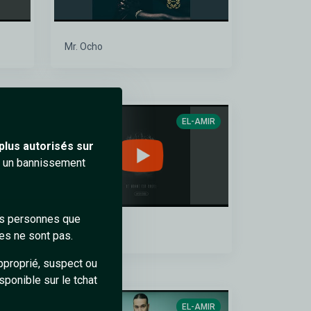
Mr. Ocho
AMIR
EL-AMIR
plus autorisés sur
ra un bannissement
des personnes que
Rappel
es ne sont pas.
pproprié, suspect ou
sponible sur le tchat
AMIR
EL-AMIR