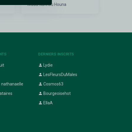
Mada Nahnou Houna
NTS
DERNIERS INSCRITS
uit
Lydie
LesFleursDuMales
 nathanaelle
Cosmos63
ataires
Bourgeoisehot
EllaA