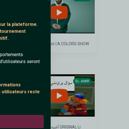
ur la plateforme.
ontournement
tif.
SCH - Loup Noir | A COLORS SHOW
mportements
’utilisateurs seront
AMIR
EL-AMIR
formations
 utilisateurs reste
e
أغنية لماذا نحن هنا ؟ ORIGINAL Li