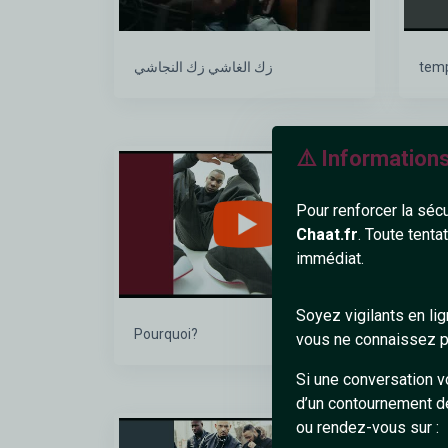
زك الغاشي زك النجاشي
tem
⚠️ Information
EL-AMIR
Pour renforcer la séc
Chaat.fr
. Toute tenta
immédiat.
Soyez vigilants en li
Pourquoi?
Cell
vous ne connaissez pa
Si une conversation v
d’un contournement d
ou rendez-vous sur :
EL-AMIR