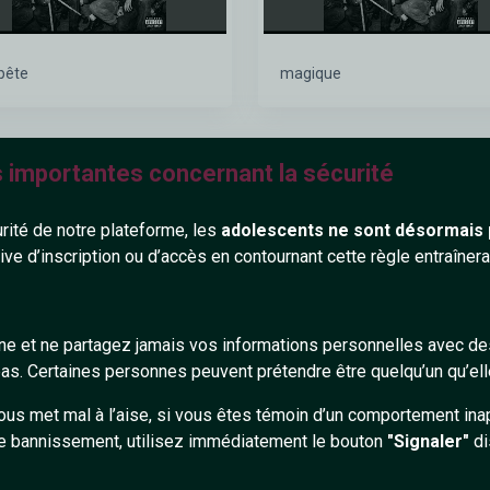
pête
magique
s importantes concernant la sécurité
EL-AMIR
EL-
urité de notre plateforme, les
adolescents ne sont désormais 
tive d’inscription ou d’accès en contournant cette règle entraîne
gne et ne partagez jamais vos informations personnelles avec 
ophané
Arrêt du cœur
s. Certaines personnes peuvent prétendre être quelqu’un qu’ell
ous met mal à l’aise, si vous êtes témoin d’un comportement ina
e bannissement, utilisez immédiatement le bouton
"Signaler"
di
EL-AMIR
EL-