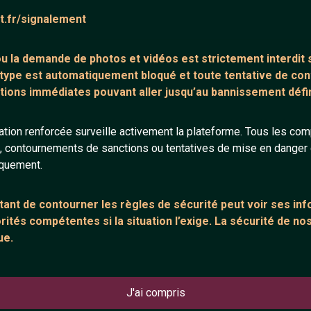
at.fr/signalement
 ou la demande de
photos et vidéos est strictement interdit
s
 type est automatiquement bloqué et toute tentative de c
tions immédiates pouvant aller jusqu’au bannissement défini
ane - Windsor | A COLORS
DAMSO - Impardonnable (Clip
OW
Officiel)
tion renforcée surveille activement la plateforme. Tous les co
s, contournements de sanctions ou tentatives de mise en danger d
iquement.
EL-AMIR
EL-
ant de contourner les règles de sécurité peut voir ses in
ités compétentes si la situation l’exige. La sécurité de nos
ue.
J'ai compris
rmative Action (Saint-Denis
Tam-tam de l'Afrique (Homer