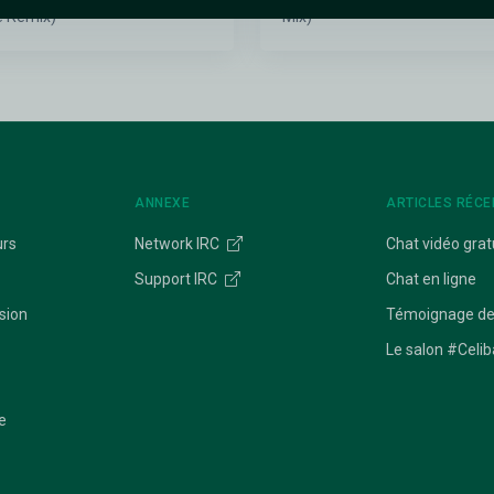
e Remix)
Mix)
ANNEXE
ARTICLES RÉCE
urs
Network IRC
Chat vidéo grat
Support IRC
Chat en ligne
sion
Témoignage de
Le salon #Celib
e