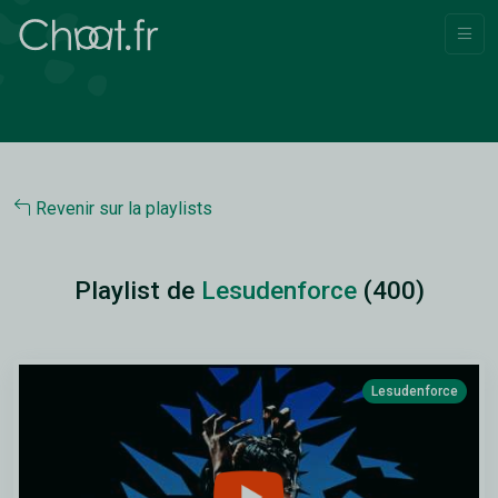
Revenir sur la playlists
Playlist de
Lesudenforce
(400)
Lesudenforce