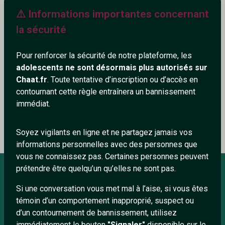
⚠️ Informations importantes concernant
519+
la sécurité
Pour renforcer la sécurité de notre plateforme, les
adolescents ne sont désormais plus autorisés sur
Ajouter un commentaire (0)
Tchatter
Chaat.fr
. Toute tentative d’inscription ou d’accès en
contournant cette règle entraînera un bannissement
immédiat.
Le profil n'a pas encore de commentaire.
Soyez vigilants en ligne et ne partagez jamais vos
informations personnelles avec des personnes que
vous ne connaissez pas. Certaines personnes peuvent
prétendre être quelqu’un qu’elles ne sont pas.
Si une conversation vous met mal à l’aise, si vous êtes
À PROPOS
témoin d’un comportement inapproprié, suspect ou
Conditions générales
d’un contournement de bannissement, utilisez
immédiatement le bouton
"Signaler"
disponible sur le
À propos