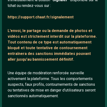
tchat ou rendez-vous sur :
Mentions légales
https://support.chaat.fr/signalement
LIENS UTILES
L’envoi, le partage ou la demande de
photos et
Protection mineurs
vidéos est strictement interdit
sur la plateforme.
Blog
Tout contenu de ce type est automatiquement
bloqué et toute tentative de contournement
Salons de discussion
entraînera des sanctions immédiates pouvant
Communauté
aller jusqu’au bannissement définitif.
Quotes
Playlists YouTube
Une équipe de modération renforcée surveille
activement la plateforme. Tous les comportements
Nous contacter
suspects, faux profils, contournements de sanctions
ou tentatives de mise en danger d’utilisateurs seront
ANNEXE
sanctionnés automatiquement.
Network IRC