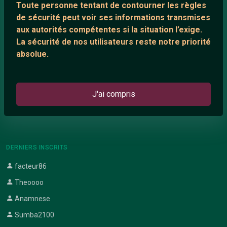
Toute personne tentant de contourner les règles
Support IRC
de sécurité peut voir ses informations transmises
aux autorités compétentes si la situation l’exige.
La sécurité de nos utilisateurs reste notre priorité
ARTICLES RÉCENTS
absolue.
Chat vidéo gratuit
Chat en ligne
J'ai compris
Témoignage de nathanaelle
Le salon #Celibataires
DERNIERS INSCRITS
facteur86
Theoooo
Anamnese
Sumba2100