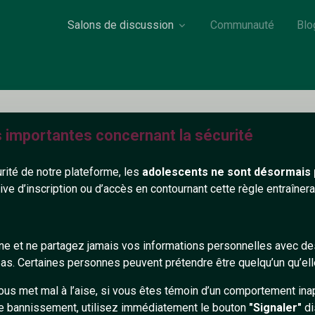
Salons de discussion
Communauté
Blo
s importantes concernant la sécurité
Brunette
urité de notre plateforme, les
adolescents ne sont désormais 
26 ans
Non renseigné
tive d’inscription ou d’accès en contournant cette règle entraîne
on renseigné
gne et ne partagez jamais vos informations personnelles avec 
553+
s. Certaines personnes peuvent prétendre être quelqu’un qu’ell
ous met mal à l’aise, si vous êtes témoin d’un comportement ina
e bannissement, utilisez immédiatement le bouton
"Signaler"
di