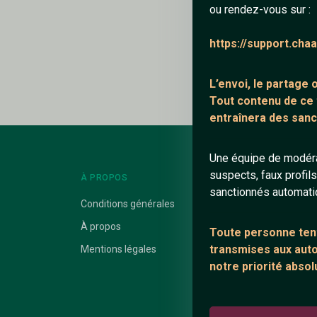
ou rendez-vous sur :
Ajouter un comme
https://support.cha
Le profil n'a pas en
L’envoi, le partage
Tout contenu de ce
entraînera des sanc
Une équipe de modéra
suspects, faux profil
À PROPOS
LIENS UTILES
sanctionnés automat
Conditions générales
Protection mine
À propos
Blog
Toute personne tent
transmises aux autor
Mentions légales
Salons de discus
notre priorité absol
Communauté
Quotes
Playlists YouTub