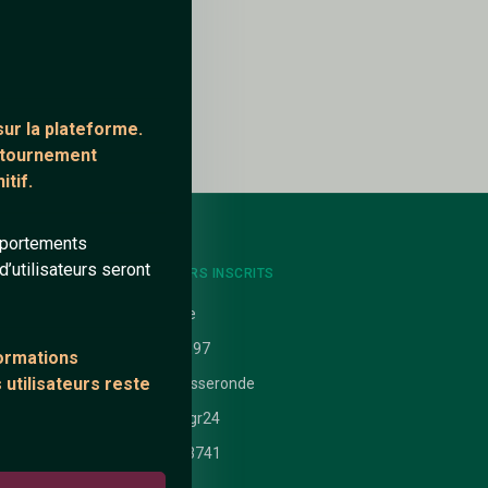
ur la plateforme.
ontournement
tif.
mportements
’utilisateurs seront
NTS
DERNIERS INSCRITS
uit
Ashe
Sam97
formations
 utilisateurs reste
 nathanaelle
Metisseronde
ataires
nicogr24
Roy3741