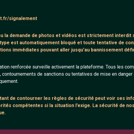
ntaire (0)
Tchatter
at.fr/signalement
core de commentaire.
 ou la demande de
photos et vidéos est strictement interdit
s
 type est automatiquement bloqué et toute tentative de c
tions immédiates pouvant aller jusqu’au bannissement défini
tion renforcée surveille activement la plateforme. Tous les co
s, contournements de sanctions ou tentatives de mise en danger d
ANNEXE
ARTICLES RÉCE
iquement.
urs
Network IRC
Chat vidéo grat
Support IRC
Chat en ligne
ant de contourner les règles de sécurité peut voir ses in
ités compétentes si la situation l’exige. La sécurité de nos
sion
Témoignage de
ue.
Le salon #Celib
e