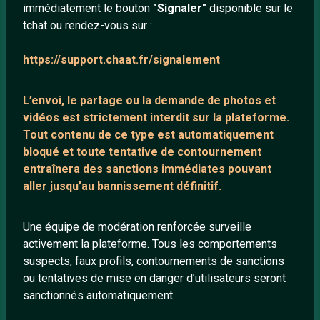
immédiatement le bouton
"Signaler"
disponible sur le
À propos
tchat ou rendez-vous sur :
Mentions légales
https://support.chaat.fr/signalement
LIENS UTILES
L’envoi, le partage ou la demande de
photos et
Protection mineurs
vidéos est strictement interdit
sur la plateforme.
Tout contenu de ce type est automatiquement
Blog
bloqué et toute tentative de contournement
Salons de discussion
entraînera des sanctions immédiates pouvant
Communauté
aller jusqu’au bannissement définitif.
Quotes
Une équipe de modération renforcée surveille
Playlists YouTube
activement la plateforme. Tous les comportements
Nous contacter
suspects, faux profils, contournements de sanctions
ou tentatives de mise en danger d’utilisateurs seront
sanctionnés automatiquement.
ANNEXE