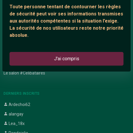
Network IRC
Toute personne tentant de contourner les règles
Support IRC
de sécurité peut voir ses informations transmises
aux autorités compétentes si la situation l’exige.
La sécurité de nos utilisateurs reste notre priorité
ARTICLES RÉCENTS
absolue.
Chat vidéo gratuit
Chat en ligne
J'ai compris
Témoignage de nathanaelle
Le salon #Celibataires
DERNIERS INSCRITS
Ardechoi62
alangay
Lea_18x
Rondejolie