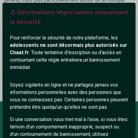
général, mais plus particulièrement autour de la musique.
⚠️ Informations importantes concernant
297+
la sécurité
Pour renforcer la sécurité de notre plateforme, les
adolescents ne sont désormais plus autorisés sur
Chaat.fr
. Toute tentative d’inscription ou d’accès en
Ajouter un commentaire (0)
Tchatter
contournant cette règle entraînera un bannissement
immédiat.
Le profil n'a pas encore de commentaire.
Soyez vigilants en ligne et ne partagez jamais vos
informations personnelles avec des personnes que
vous ne connaissez pas. Certaines personnes peuvent
prétendre être quelqu’un qu’elles ne sont pas.
Si une conversation vous met mal à l’aise, si vous êtes
À PROPOS
témoin d’un comportement inapproprié, suspect ou
d’un contournement de bannissement, utilisez
Conditions générales