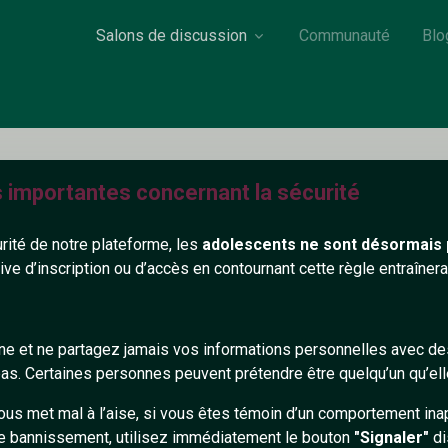
Salons de discussion
Communauté
Blo
s importantes concernant la sécurité
DansLeSuuuud
urité de notre plateforme, les
adolescents ne sont désormais 
36 ans
SUD
tive d’inscription ou d’accès en contournant cette règle entraîne
e respect, est gratuit. Certains trouvent quand même ça trop che
gne et ne partagez jamais vos informations personnelles avec 
550+
s. Certaines personnes peuvent prétendre être quelqu’un qu’ell
ous met mal à l’aise, si vous êtes témoin d’un comportement ina
e bannissement, utilisez immédiatement le bouton
"Signaler"
di