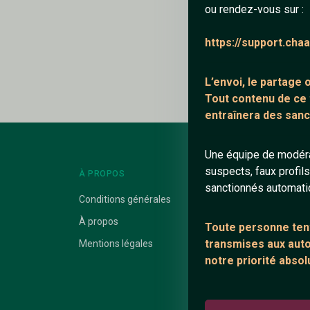
ou rendez-vous sur :
Ajouter un comme
https://support.cha
Le profil n'a pas en
L’envoi, le partage
Tout contenu de ce
entraînera des sanc
Une équipe de modéra
suspects, faux profil
À PROPOS
LIENS UTILES
sanctionnés automat
Conditions générales
Protection mine
À propos
Blog
Toute personne tent
transmises aux autor
Mentions légales
Salons de discus
notre priorité absol
Communauté
Quotes
Playlists YouTub