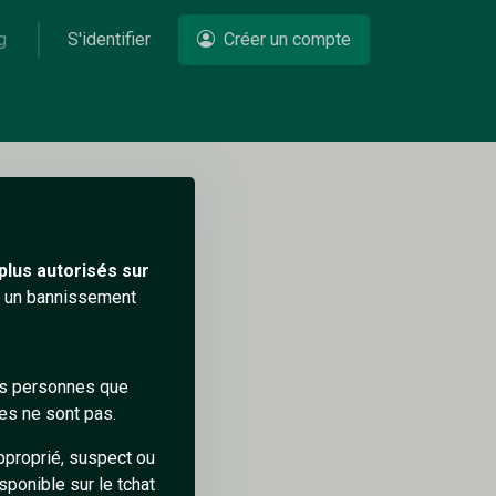
g
S'identifier
Créer un compte
Un problème ?
plus autorisés sur
ra un bannissement
r 😅
des personnes que
es ne sont pas.
pproprié, suspect ou
sponible sur le tchat