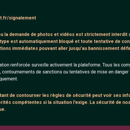
ntaire (0)
Tchatter
at.fr/signalement
core de commentaire.
 ou la demande de
photos et vidéos est strictement interdit
s
 type est automatiquement bloqué et toute tentative de c
tions immédiates pouvant aller jusqu’au bannissement défini
tion renforcée surveille activement la plateforme. Tous les co
s, contournements de sanctions ou tentatives de mise en danger d
ANNEXE
ARTICLES RÉCE
iquement.
urs
Network IRC
Chat vidéo grat
Support IRC
Chat en ligne
ant de contourner les règles de sécurité peut voir ses in
ités compétentes si la situation l’exige. La sécurité de nos
sion
Témoignage de
ue.
Le salon #Celib
e