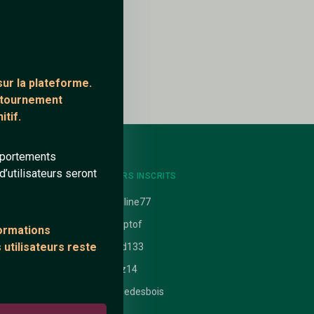
ur la plateforme.
ontournement
tif.
mportements
’utilisateurs seront
NTS
DERNIERS INSCRITS
uit
Caroline77
tiptaptof
formations
 utilisateurs reste
 nathanaelle
Walid133
ataires
Dzdz14
Fraisedesbois