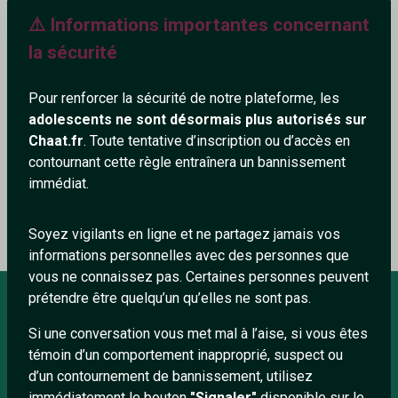
⚠️ Informations importantes concernant
553+
la sécurité
Pour renforcer la sécurité de notre plateforme, les
adolescents ne sont désormais plus autorisés sur
Ajouter un commentaire (0)
Tchatter
Chaat.fr
. Toute tentative d’inscription ou d’accès en
contournant cette règle entraînera un bannissement
immédiat.
Le profil n'a pas encore de commentaire.
Soyez vigilants en ligne et ne partagez jamais vos
informations personnelles avec des personnes que
vous ne connaissez pas. Certaines personnes peuvent
prétendre être quelqu’un qu’elles ne sont pas.
Si une conversation vous met mal à l’aise, si vous êtes
À PROPOS
témoin d’un comportement inapproprié, suspect ou
Conditions générales
d’un contournement de bannissement, utilisez
immédiatement le bouton
"Signaler"
disponible sur le
À propos