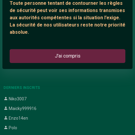
Toute personne tentant de contourner les règles
Support IRC
de sécurité peut voir ses informations transmises
aux autorités compétentes si la situation l’exige.
La sécurité de nos utilisateurs reste notre priorité
ARTICLES RÉCENTS
absolue.
Chat vidéo gratuit
Chat en ligne
J'ai compris
Témoignage de nathanaelle
Le salon #Celibataires
DERNIERS INSCRITS
Niko3007
Maicky999916
Enzo14en
Polo