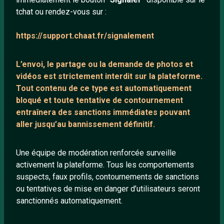
tchat ou rendez-vous sur :
Mentions légales
https://support.chaat.fr/signalement
LIENS UTILES
L’envoi, le partage ou la demande de
photos et
Protection mineurs
vidéos est strictement interdit
sur la plateforme.
Blog
Tout contenu de ce type est automatiquement
bloqué et toute tentative de contournement
Salons de discussion
entraînera des sanctions immédiates pouvant
Communauté
aller jusqu’au bannissement définitif.
Quotes
Playlists YouTube
Une équipe de modération renforcée surveille
activement la plateforme. Tous les comportements
Nous contacter
suspects, faux profils, contournements de sanctions
ou tentatives de mise en danger d’utilisateurs seront
ANNEXE
sanctionnés automatiquement.
Network IRC