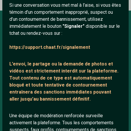
Si une conversation vous met mal à l’aise, si vous êtes
témoin d’un comportement inapproprié, suspect ou
d’un contournement de bannissement, utilisez
immédiatement le bouton
"Signaler"
disponible sur le
À PROPOS
tchat ou rendez-vous sur :
Conditions générales
https://support.chaat.fr/signalement
À propos
Mentions légales
L’envoi, le partage ou la demande de
photos et
vidéos est strictement interdit
sur la plateforme.
Tout contenu de ce type est automatiquement
LIENS UTILES
bloqué et toute tentative de contournement
entraînera des sanctions immédiates pouvant
Protection mineurs
aller jusqu’au bannissement définitif.
Blog
Salons de discussion
Une équipe de modération renforcée surveille
Communauté
activement la plateforme. Tous les comportements
suspects, faux profils, contournements de sanctions
Quotes