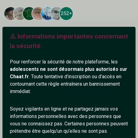
252+
⚠️ Informations importantes concernant
la sécurité
Ajouter un commentaire (1)
Tchatter
Pour renforcer la sécurité de notre plateforme, les
adolescents ne sont désormais plus autorisés sur
Chaat.fr
. Toute tentative d’inscription ou d’accès en
Compte supprimé
29/4/2026
contournant cette règle entraînera un bannissement
immédiat.
Salut belle homme
0
0
Soyez vigilants en ligne et ne partagez jamais vos
informations personnelles avec des personnes que
Répondre
vous ne connaissez pas. Certaines personnes peuvent
prétendre être quelqu’un qu’elles ne sont pas.