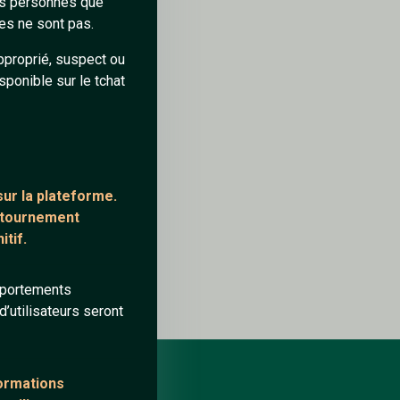
des personnes que
es ne sont pas.
pproprié, suspect ou
sponible sur le tchat
7/2/2026
ur la plateforme.
ontournement
0
0
tif.
mportements
’utilisateurs seront
formations