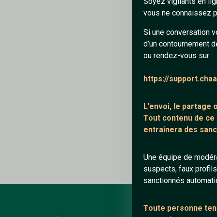
Soyez vigilants en li
vous ne connaissez pa
Ajouter un comme
Si une conversation v
d’un contournement d
ou rendez-vous sur :
DjMick
https://support.cha
Dj animateur sur 
L’envoi, le partage
Tout contenu de ce
entraînera des sanc
Répondre
Une équipe de modéra
suspects, faux profil
sanctionnés automat
Toute personne tent