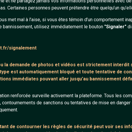
gne et ne partagez jamais vos informations personnelles avec 
s. Certaines personnes peuvent prétendre être quelqu’un qu’ell
ntaire (1)
Tchatter
ous met mal à l’aise, si vous êtes témoin d’un comportement ina
e bannissement, utilisez immédiatement le bouton
"Signaler"
di
a
at.fr/signalement
Radio Foenix
 ou la demande de
photos et vidéos est strictement interdit
s
 type est automatiquement bloqué et toute tentative de c
tions immédiates pouvant aller jusqu’au bannissement défini
tion renforcée surveille activement la plateforme. Tous les co
s, contournements de sanctions ou tentatives de mise en danger d
iquement.
ant de contourner les règles de sécurité peut voir ses in