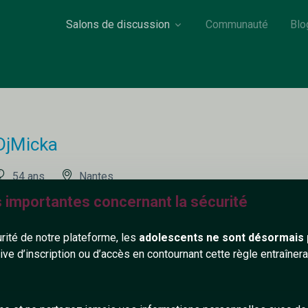
Salons de discussion
Communauté
Blo
DjMicka
54 ans
Nantes
s importantes concernant la sécurité
j Animateur sur Radio Foenix
e salon La Vie Est Belle
urité de notre plateforme, les
adolescents ne sont désormais 
tive d’inscription ou d’accès en contournant cette règle entraîne
167+