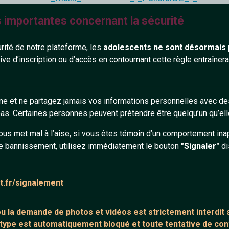
40 ans
32 ans
s importantes concernant la sécurité
urité de notre plateforme, les
adolescents ne sont désormais 
tive d’inscription ou d’accès en contournant cette règle entraîne
gne et ne partagez jamais vos informations personnelles avec 
Choupie-nette
Momie
s. Certaines personnes peuvent prétendre être quelqu’un qu’ell
42 ans
24 ans
ous met mal à l’aise, si vous êtes témoin d’un comportement ina
e bannissement, utilisez immédiatement le bouton
"Signaler"
di
at.fr/signalement
 ou la demande de
photos et vidéos est strictement interdit
s
 type est automatiquement bloqué et toute tentative de c
Ghostin
bruno22