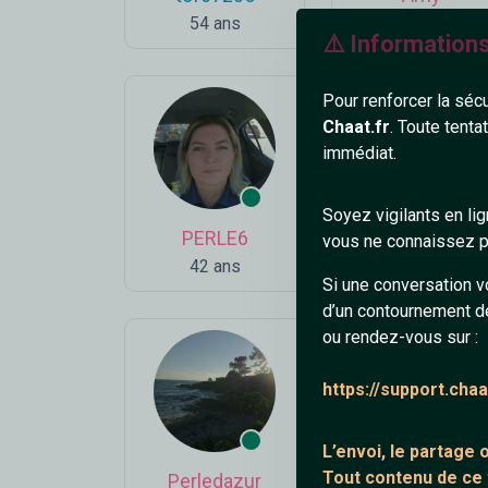
54 ans
24 ans
⚠️ Information
Pour renforcer la séc
Chaat.fr
. Toute tenta
immédiat.
Soyez vigilants en li
PERLE6
slash63100
vous ne connaissez pa
42 ans
43 ans
Si une conversation v
d’un contournement d
ou rendez-vous sur :
https://support.cha
L’envoi, le partage
Tout contenu de ce
Perledazur
SandAleTTe