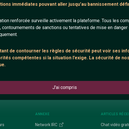
tions immédiates pouvant aller jusqu’au bannissement défini
30 ans
62 ans
tion renforcée surveille activement la plateforme. Tous les co
s, contournements de sanctions ou tentatives de mise en danger d
iquement.
ant de contourner les règles de sécurité peut voir ses in
ités compétentes si la situation l’exige. La sécurité de nos
Amethyste221
MefiezVousDeLawQuiDort
ue.
26 ans
33 ans
J'ai compris
ANNEXE
ARTICLES RÉCE
urs
Network IRC
Chat vidéo grat