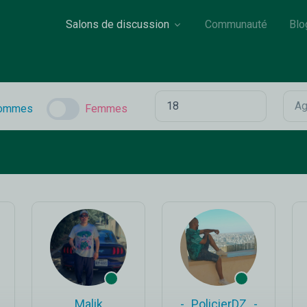
Salons de discussion
Communauté
Blo
ommes
Femmes
_Malik_
_-_PolicierDZ_-_