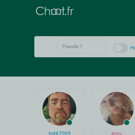
H
tof67205
Amy