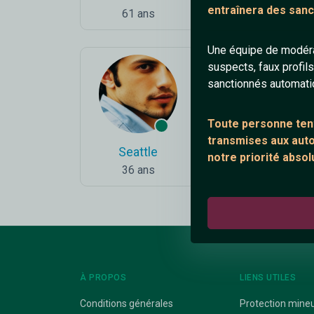
entraînera des sanc
61 ans
40 ans
Une équipe de modéra
suspects, faux profil
sanctionnés automat
Toute personne tent
transmises aux autor
Seattle
Soo
notre priorité absol
36 ans
18 ans
À PROPOS
LIENS UTILES
Conditions générales
Protection mine