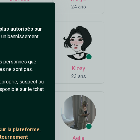
44 ans
24 ans
plus autorisés sur
ra un bannissement
des personnes que
LeDz_
Kloay
es ne sont pas.
90 ans
23 ans
pproprié, suspect ou
sponible sur le tchat
ur la plateforme.
ontournement
Frigg_
Aelia