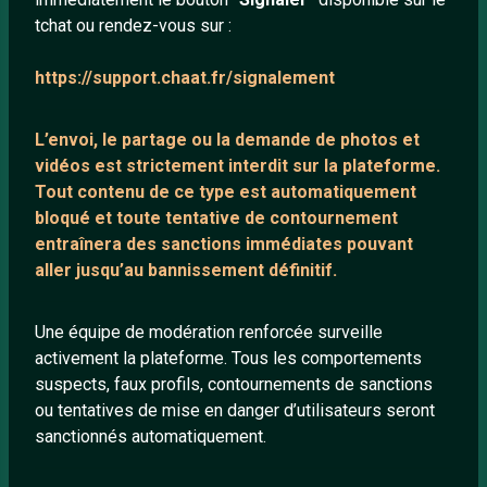
tchat ou rendez-vous sur :
Mentions légales
https://support.chaat.fr/signalement
LIENS UTILES
L’envoi, le partage ou la demande de
photos et
Protection mineurs
vidéos est strictement interdit
sur la plateforme.
Blog
Tout contenu de ce type est automatiquement
bloqué et toute tentative de contournement
Salons de discussion
entraînera des sanctions immédiates pouvant
Communauté
aller jusqu’au bannissement définitif.
Quotes
Playlists YouTube
Une équipe de modération renforcée surveille
activement la plateforme. Tous les comportements
Nous contacter
suspects, faux profils, contournements de sanctions
ou tentatives de mise en danger d’utilisateurs seront
ANNEXE
sanctionnés automatiquement.
Network IRC