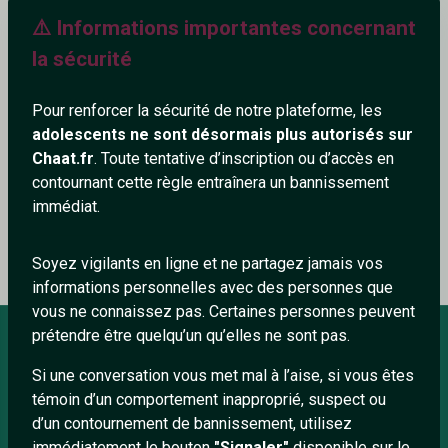
⚠️ Informations importantes concernant
572+
la sécurité
Pour renforcer la sécurité de notre plateforme, les
adolescents ne sont désormais plus autorisés sur
Ajouter un commentaire (0)
Tchatter
Chaat.fr
. Toute tentative d’inscription ou d’accès en
contournant cette règle entraînera un bannissement
immédiat.
Le profil n'a pas encore de commentaire.
Soyez vigilants en ligne et ne partagez jamais vos
informations personnelles avec des personnes que
vous ne connaissez pas. Certaines personnes peuvent
prétendre être quelqu’un qu’elles ne sont pas.
Si une conversation vous met mal à l’aise, si vous êtes
À PROPOS
témoin d’un comportement inapproprié, suspect ou
Conditions générales
d’un contournement de bannissement, utilisez
immédiatement le bouton
"Signaler"
disponible sur le
À propos