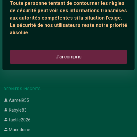
Toute personne tentant de contourner les règles
Support IRC
de sécurité peut voir ses informations transmises
aux autorités compétentes si la situation l’exige.
La sécurité de nos utilisateurs reste notre priorité
ARTICLES RÉCENTS
absolue.
Chat vidéo gratuit
Chat en ligne
J'ai compris
Témoignage de nathanaelle
Le salon #Celibataires
DERNIERS INSCRITS
Aamel955
Kabyle83
tactile2026
Macedoine