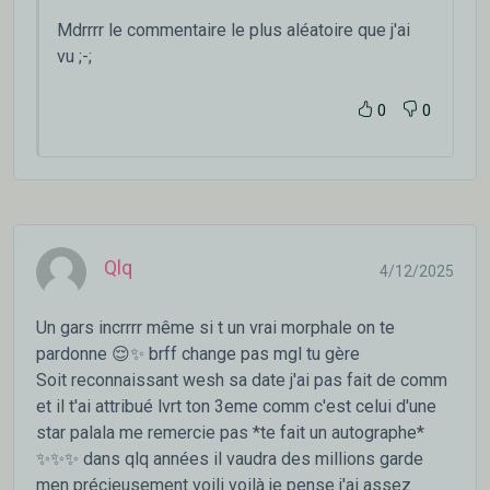
Mdrrrr le commentaire le plus aléatoire que j'ai
vu ;-;
0
0
Qlq
4/12/2025
Un gars incrrrr même si t un vrai morphale on te
pardonne 😌✨ brff change pas mgl tu gère
Soit reconnaissant wesh sa date j'ai pas fait de comm
et il t'ai attribué lvrt ton 3eme comm c'est celui d'une
star palala me remercie pas *te fait un autographe*
✨✨✨ dans qlq années il vaudra des millions garde
men précieusement voili voilà je pense j'ai assez