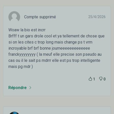
Compte supprimé
25/4/2026
Woaw la bio est incrr
Brfff t un gars drole cool et ya tellement de chose que
si on les cites c trop long mais change ps t vrm
incroyable brf brf bonne journeeeeeeeeeeeee
franckyyyyyyyy ( la meuf elle precise son pseudo au
cas ou il le sait ps mdrrr elle est ps trop intelligente
mais pg mdr )
1
0
Répondre