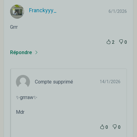
Franckyyy_
6/1/2026
Grrr
2
0
Répondre
Compte supprimé
14/1/2026
✨grrraw✨
Mdr
0
0