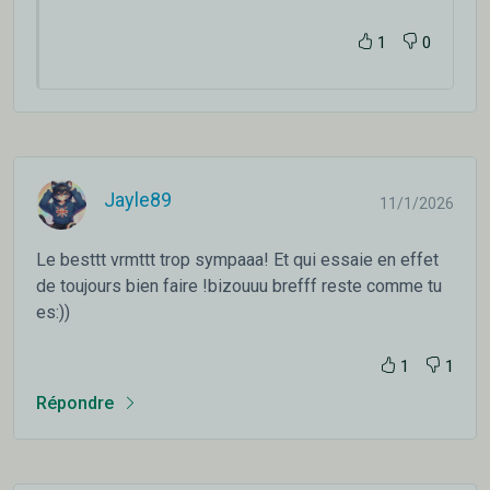
1
0
Jayle89
11/1/2026
Le besttt vrmttt trop sympaaa! Et qui essaie en effet
de toujours bien faire !bizouuu brefff reste comme tu
es:))
1
1
Répondre