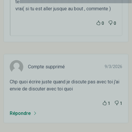
telllllllllllllllllllllllllllllllllllllllllllllllllllllllllllllllllllllllllllllllllllllllllllllll
vrai( si tu est aller jusque au bout , commente )
0
0
Compte supprimé
9/3/2026
Chp quoi écrire juste quand je discute pas avec toi j'ai
envie de discuter avec toi quoi
1
1
Répondre