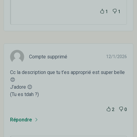
1
1
Compte supprimé
12/1/2026
Cc la description que tu t’es approprié est super belle
😍
J’adore 😊
(Tu es tdah ?)
2
0
Répondre