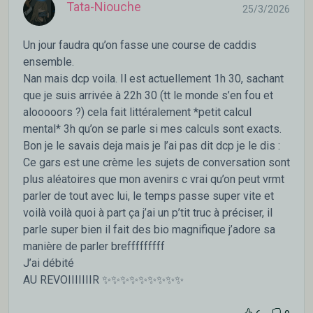
Tata-Niouche
25/3/2026
Un jour faudra qu’on fasse une course de caddis
ensemble.
Nan mais dcp voila. Il est actuellement 1h 30, sachant
que je suis arrivée à 22h 30 (tt le monde s’en fou et
alooooors ?) cela fait littéralement *petit calcul
mental* 3h qu’on se parle si mes calculs sont exacts.
Bon je le savais deja mais je l’ai pas dit dcp je le dis :
Ce gars est une crème les sujets de conversation sont
plus aléatoires que mon avenirs c vrai qu’on peut vrmt
parler de tout avec lui, le temps passe super vite et
voilà voilà quoi à part ça j’ai un p’tit truc à préciser, il
parle super bien il fait des bio magnifique j’adore sa
manière de parler brefffffffff
J’ai débité
AU REVOIIIIIIIR ✨✨✨✨✨✨✨✨✨