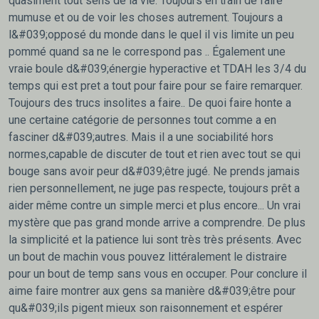
quasiment tout sens de la vie. Toujours en train de faire
mumuse et ou de voir les choses autrement. Toujours a
l&#039;opposé du monde dans le quel il vis limite un peu
pommé quand sa ne le correspond pas .. Également une
vraie boule d&#039;énergie hyperactive et TDAH les 3/4 du
temps qui est pret a tout pour faire pour se faire remarquer.
Toujours des trucs insolites a faire.. De quoi faire honte a
une certaine catégorie de personnes tout comme a en
fasciner d&#039;autres. Mais il a une sociabilité hors
normes,capable de discuter de tout et rien avec tout se qui
bouge sans avoir peur d&#039;être jugé. Ne prends jamais
rien personnellement, ne juge pas respecte, toujours prêt a
aider même contre un simple merci et plus encore... Un vrai
mystère que pas grand monde arrive a comprendre. De plus
la simplicité et la patience lui sont très très présents. Avec
un bout de machin vous pouvez littéralement le distraire
pour un bout de temp sans vous en occuper. Pour conclure il
aime faire montrer aux gens sa manière d&#039;être pour
qu&#039;ils pigent mieux son raisonnement et espérer