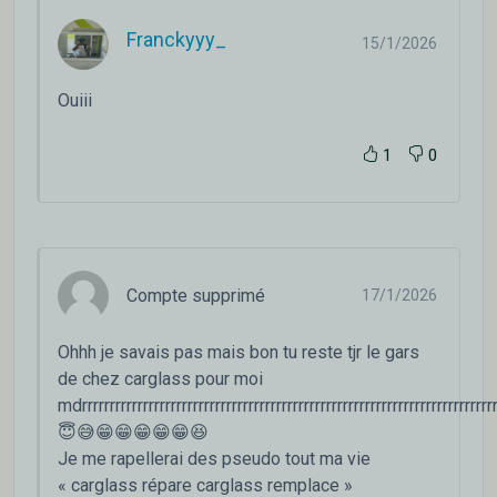
Franckyyy_
15/1/2026
Ouiii
1
0
Compte supprimé
17/1/2026
Ohhh je savais pas mais bon tu reste tjr le gars
de chez carglass pour moi
mdrrrrrrrrrrrrrrrrrrrrrrrrrrrrrrrrrrrrrrrrrrrrrrrrrrrrrrrrrrrrrrrrrrrrrrrrrrrr
😇😅😁😁😁😁😁😆
Je me rapellerai des pseudo tout ma vie
« carglass répare carglass remplace »