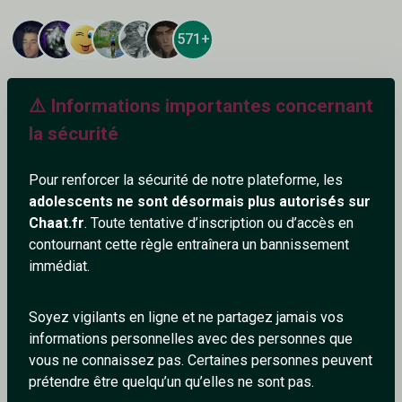
571+
⚠️ Informations importantes concernant
la sécurité
Ajouter un commentaire (1)
Tchatter
Pour renforcer la sécurité de notre plateforme, les
adolescents ne sont désormais plus autorisés sur
GreyGo
Chaat.fr
. Toute tentative d’inscription ou d’accès en
1/4/2025
contournant cette règle entraînera un bannissement
immédiat.
Cool
0
0
Soyez vigilants en ligne et ne partagez jamais vos
informations personnelles avec des personnes que
Répondre
vous ne connaissez pas. Certaines personnes peuvent
prétendre être quelqu’un qu’elles ne sont pas.