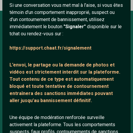
Si une conversation vous met mal à l’aise, si vous êtes
témoin d’un comportement inapproprié, suspect ou
d’un contournement de bannissement, utilisez
immédiatement le bouton
"Signaler"
disponible sur le
À PROPOS
tchat ou rendez-vous sur :
Conditions générales
https://support.chaat.fr/signalement
À propos
Mentions légales
L’envoi, le partage ou la demande de
photos et
vidéos est strictement interdit
sur la plateforme.
Tout contenu de ce type est automatiquement
LIENS UTILES
bloqué et toute tentative de contournement
entraînera des sanctions immédiates pouvant
Protection mineurs
aller jusqu’au bannissement définitif.
Blog
Salons de discussion
Une équipe de modération renforcée surveille
Communauté
activement la plateforme. Tous les comportements
suspects, faux profils, contournements de sanctions
Quotes