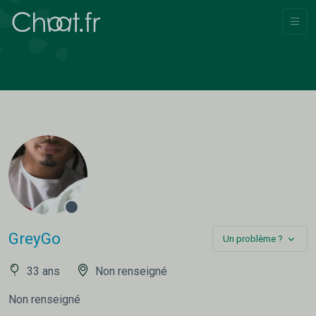
GreyGo
Un problème ?
33 ans
Non renseigné
Non renseigné