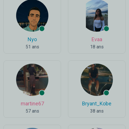
Nyo
Evaa
51 ans
18 ans
martine67
Bryant_Kobe
57 ans
38 ans