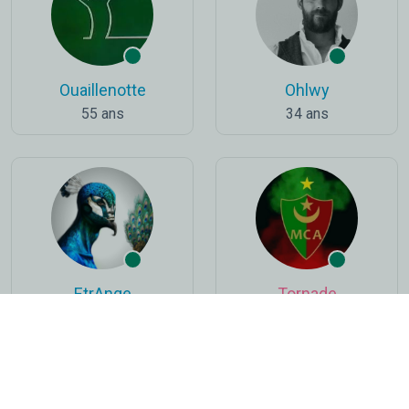
Ouaillenotte
Ohlwy
55 ans
34 ans
EtrAnge
Tornade
50 ans
43 ans