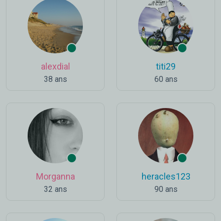
alexdial
titi29
38 ans
60 ans
Morganna
heracles123
32 ans
90 ans