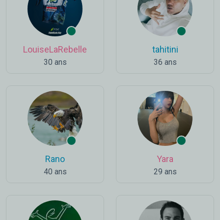
LouiseLaRebelle
tahitini
30 ans
36 ans
Rano
Yara
40 ans
29 ans