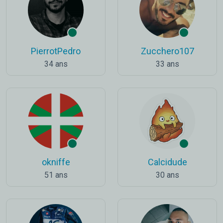
PierrotPedro
Zucchero107
34 ans
33 ans
okniffe
Calcidude
51 ans
30 ans