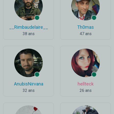
__Rimbaudelaire__
Th0mas
38 ans
47 ans
AnubisNirvana
hellteck
32 ans
26 ans