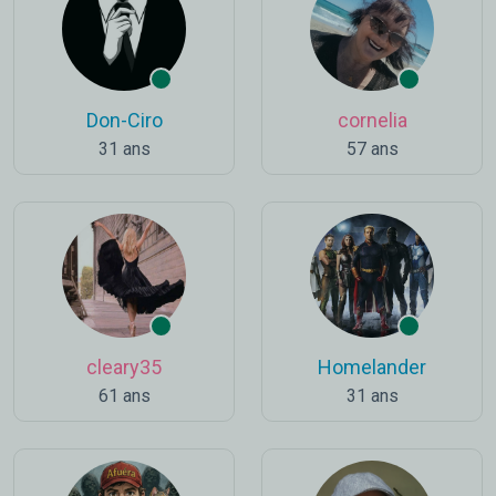
Don-Ciro
cornelia
31 ans
57 ans
cleary35
Homelander
61 ans
31 ans