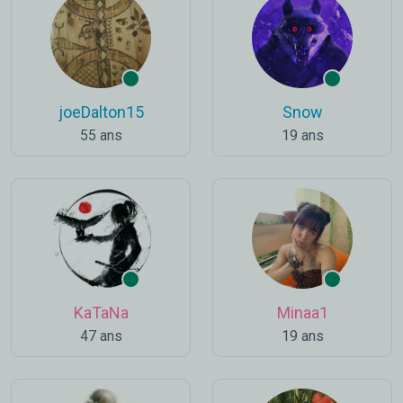
joeDalton15
Snow
55 ans
19 ans
KaTaNa
Minaa1
47 ans
19 ans