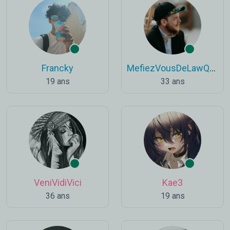
Francky
MefiezVousDeLawQuiDort
19 ans
33 ans
VeniVidiVici
Kae3
36 ans
19 ans