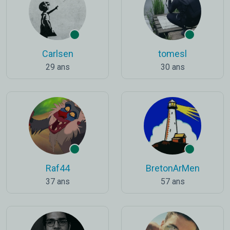
Carlsen
tomesl
29 ans
30 ans
Raf44
BretonArMen
37 ans
57 ans