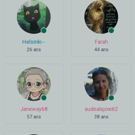
Helsinki--
Farah
26 ans
44 ans
Janeway68
audealajoie62
57 ans
38 ans