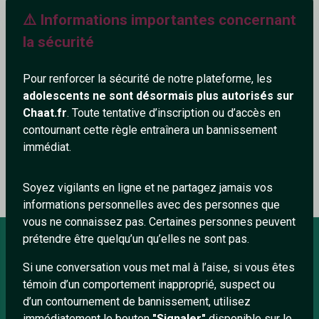
⚠️ Informations importantes concernant
193+
la sécurité
Pour renforcer la sécurité de notre plateforme, les
adolescents ne sont désormais plus autorisés sur
Ajouter un commentaire (0)
Tchatter
Chaat.fr
. Toute tentative d’inscription ou d’accès en
contournant cette règle entraînera un bannissement
immédiat.
Le profil n'a pas encore de commentaire.
Soyez vigilants en ligne et ne partagez jamais vos
informations personnelles avec des personnes que
vous ne connaissez pas. Certaines personnes peuvent
prétendre être quelqu’un qu’elles ne sont pas.
Si une conversation vous met mal à l’aise, si vous êtes
À PROPOS
témoin d’un comportement inapproprié, suspect ou
Conditions générales
d’un contournement de bannissement, utilisez
immédiatement le bouton
"Signaler"
disponible sur le
À propos