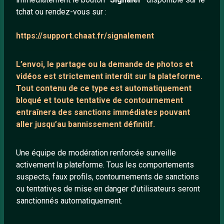
tchat ou rendez-vous sur :
Mentions légales
https://support.chaat.fr/signalement
LIENS UTILES
L’envoi, le partage ou la demande de
photos et
Protection mineurs
vidéos est strictement interdit
sur la plateforme.
Blog
Tout contenu de ce type est automatiquement
bloqué et toute tentative de contournement
Salons de discussion
entraînera des sanctions immédiates pouvant
Communauté
aller jusqu’au bannissement définitif.
Quotes
Playlists YouTube
Une équipe de modération renforcée surveille
activement la plateforme. Tous les comportements
Nous contacter
suspects, faux profils, contournements de sanctions
ou tentatives de mise en danger d’utilisateurs seront
ANNEXE
sanctionnés automatiquement.
Network IRC