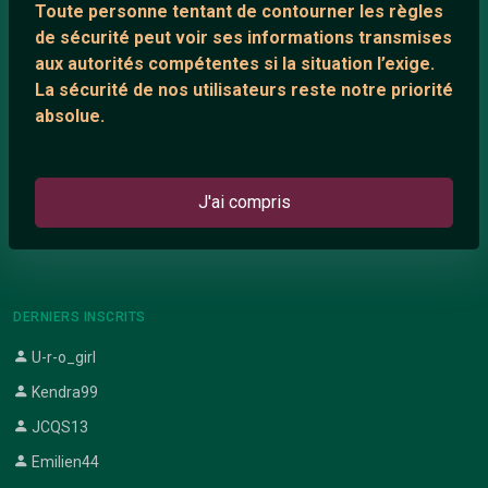
Toute personne tentant de contourner les règles
Support IRC
de sécurité peut voir ses informations transmises
aux autorités compétentes si la situation l’exige.
La sécurité de nos utilisateurs reste notre priorité
ARTICLES RÉCENTS
absolue.
Chat vidéo gratuit
Chat en ligne
J'ai compris
Témoignage de nathanaelle
Le salon #Celibataires
DERNIERS INSCRITS
U-r-o_girl
Kendra99
JCQS13
Emilien44