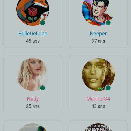
BulleDeLune
Keeper
45 ans
37 ans
Nady
Marine-34
25 ans
43 ans