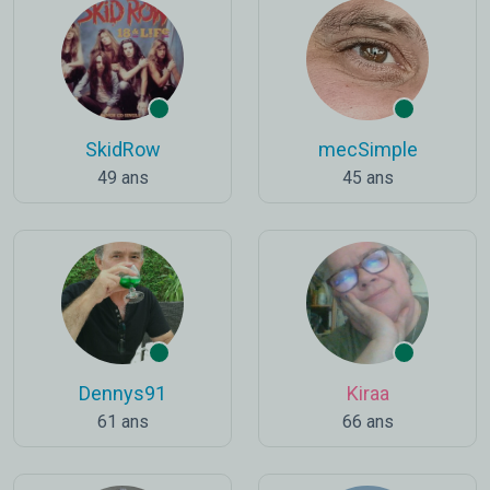
SkidRow
mecSimple
49 ans
45 ans
Dennys91
Kiraa
61 ans
66 ans