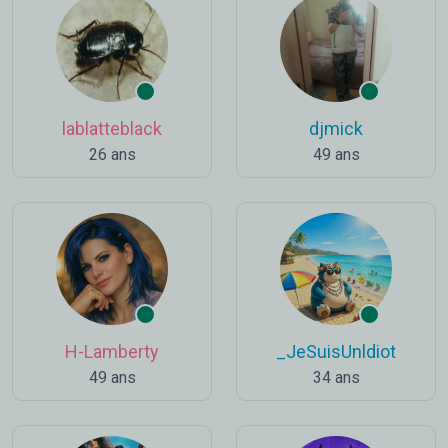
lablatteblack
djmick
26 ans
49 ans
H-Lamberty
_JeSuisUnldiot
49 ans
34 ans