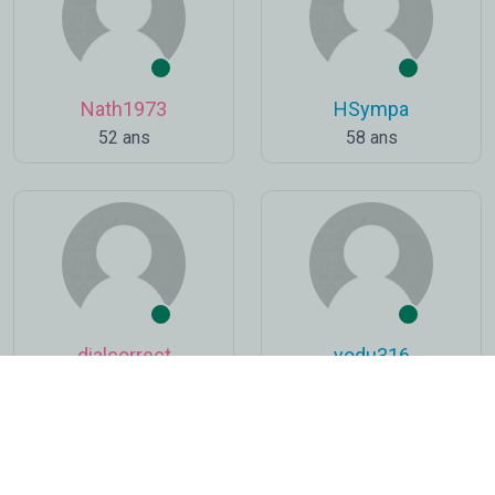
Nath1973
HSympa
52 ans
58 ans
dialcorrect
yodu316
61 ans
39 ans