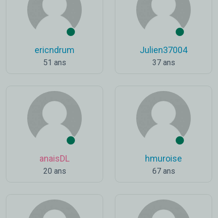
ericndrum
Julien37004
51 ans
37 ans
anaisDL
hmuroise
20 ans
67 ans