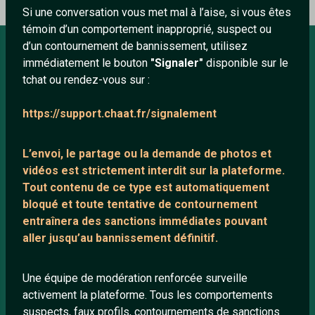
Si une conversation vous met mal à l’aise, si vous êtes
témoin d’un comportement inapproprié, suspect ou
d’un contournement de bannissement, utilisez
immédiatement le bouton
"Signaler"
disponible sur le
À PROPOS
tchat ou rendez-vous sur :
Conditions générales
https://support.chaat.fr/signalement
À propos
Mentions légales
L’envoi, le partage ou la demande de
photos et
vidéos est strictement interdit
sur la plateforme.
Tout contenu de ce type est automatiquement
LIENS UTILES
bloqué et toute tentative de contournement
entraînera des sanctions immédiates pouvant
Protection mineurs
aller jusqu’au bannissement définitif.
Blog
Salons de discussion
Une équipe de modération renforcée surveille
Communauté
activement la plateforme. Tous les comportements
suspects, faux profils, contournements de sanctions
Quotes