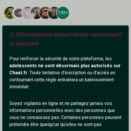
193+
⚠️ Informations importantes concernant
la sécurité
Ajouter un commentaire (1)
Tchatter
Pour renforcer la sécurité de notre plateforme, les
adolescents ne sont désormais plus autorisés sur
ImTitania
Chaat.fr
. Toute tentative d’inscription ou d’accès en
5/5/2026
contournant cette règle entraînera un bannissement
immédiat.
Good boy :3
0
0
Soyez vigilants en ligne et ne partagez jamais vos
informations personnelles avec des personnes que
Répondre
vous ne connaissez pas. Certaines personnes peuvent
prétendre être quelqu’un qu’elles ne sont pas.