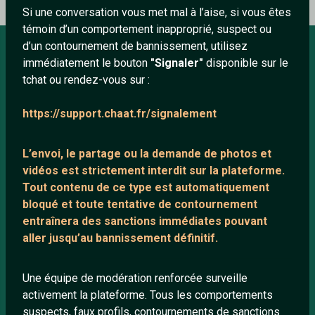
Si une conversation vous met mal à l’aise, si vous êtes
témoin d’un comportement inapproprié, suspect ou
d’un contournement de bannissement, utilisez
immédiatement le bouton
"Signaler"
disponible sur le
À PROPOS
tchat ou rendez-vous sur :
Conditions générales
https://support.chaat.fr/signalement
À propos
Mentions légales
L’envoi, le partage ou la demande de
photos et
vidéos est strictement interdit
sur la plateforme.
Tout contenu de ce type est automatiquement
LIENS UTILES
bloqué et toute tentative de contournement
entraînera des sanctions immédiates pouvant
Protection mineurs
aller jusqu’au bannissement définitif.
Blog
Salons de discussion
Une équipe de modération renforcée surveille
Communauté
activement la plateforme. Tous les comportements
suspects, faux profils, contournements de sanctions
Quotes