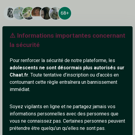
68+
⚠️ Informations importantes concernant
la sécurité
Ajouter un commentaire (1)
Tchatter
Pour renforcer la sécurité de notre plateforme, les
adolescents ne sont désormais plus autorisés sur
youssouf75
Chaat.fr
. Toute tentative d’inscription ou d’accès en
4/2/2026
contournant cette règle entraînera un bannissement
immédiat.
Trés jolie femme, classe et sexy.
0
0
Soyez vigilants en ligne et ne partagez jamais vos
informations personnelles avec des personnes que
Répondre
vous ne connaissez pas. Certaines personnes peuvent
prétendre être quelqu’un qu’elles ne sont pas.