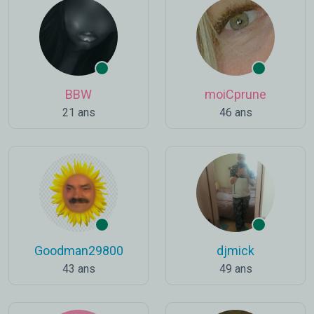
BBW
moiCprune
21 ans
46 ans
Goodman29800
djmick
43 ans
49 ans