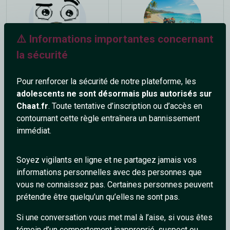
⚠️ Informations importantes concernant
la sécurité
mordecai
_JeSuisUnldiot
33 ans
34 ans
Pour renforcer la sécurité de notre plateforme, les
adolescents ne sont désormais plus autorisés sur
Chaat.fr
. Toute tentative d’inscription ou d’accès en
contournant cette règle entraînera un bannissement
immédiat.
Soyez vigilants en ligne et ne partagez jamais vos
informations personnelles avec des personnes que
Falcon
Esteban31
vous ne connaissez pas. Certaines personnes peuvent
36 ans
54 ans
prétendre être quelqu’un qu’elles ne sont pas.
Si une conversation vous met mal à l’aise, si vous êtes
témoin d’un comportement inapproprié, suspect ou