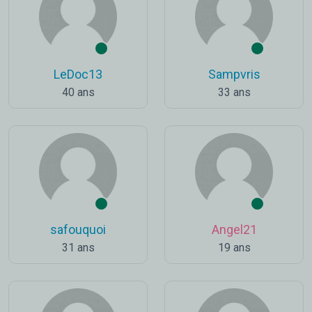
LeDoc13
Sampvris
40 ans
33 ans
safouquoi
Angel21
31 ans
19 ans