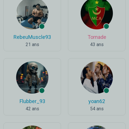
RebeuMuscle93
Tornade
21 ans
43 ans
Flubber_93
yoan62
42 ans
54 ans