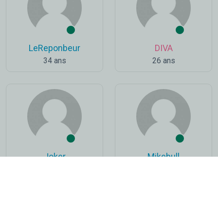
LeReponbeur
DIVA
34 ans
26 ans
Joker
Mikebull
72 ans
43 ans