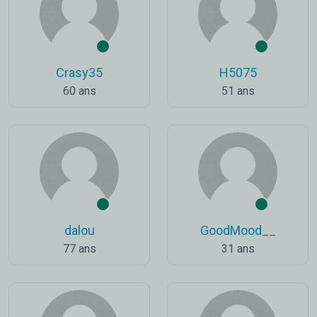
Crasy35
H5075
60 ans
51 ans
dalou
GoodMood__
77 ans
31 ans