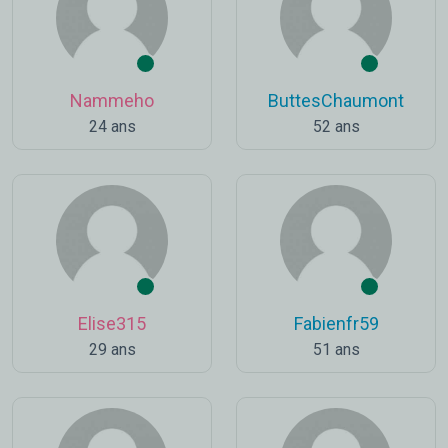
Nammeho
ButtesChaumont
24 ans
52 ans
Elise315
Fabienfr59
29 ans
51 ans