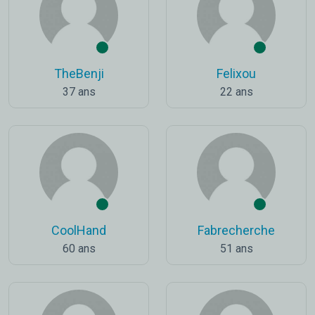
TheBenji
Felixou
37 ans
22 ans
CoolHand
Fabrecherche
60 ans
51 ans