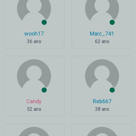
wooh17
Marc_741
36 ans
62 ans
Candy
Reb667
52 ans
38 ans