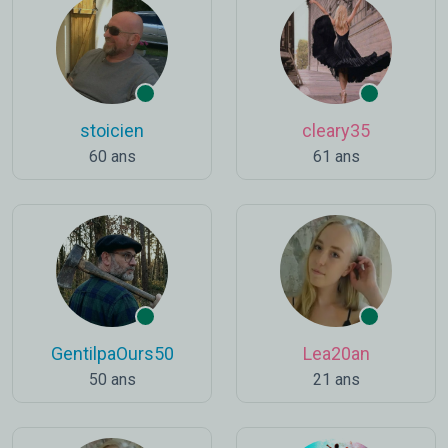
stoicien
cleary35
60 ans
61 ans
GentilpaOurs50
Lea20an
50 ans
21 ans