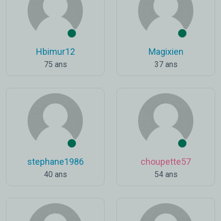
Hbimur12
Magixien
75 ans
37 ans
stephane1986
choupette57
40 ans
54 ans