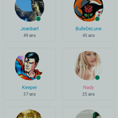
Jeanbart
BulleDeLune
49 ans
45 ans
Keeper
Nady
37 ans
25 ans