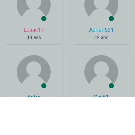
Leaaa17
Adrien531
19 ans
32 ans
Asfra
Gay51
45 ans
57 ans