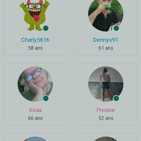
Charly5616
Dennys91
58 ans
61 ans
Kiraa
Pivoine
66 ans
52 ans