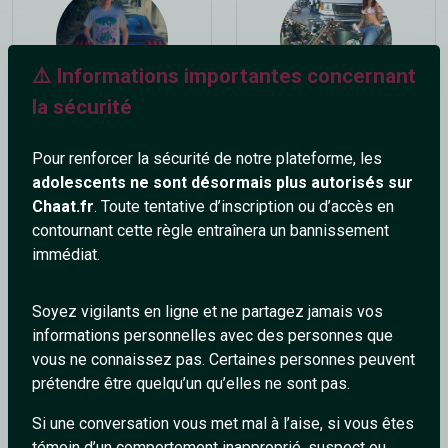
⚠️ Informations importantes concernant
la sécurité
_Malik_
gasoline
40 ans
28 ans
Pour renforcer la sécurité de notre plateforme, les
adolescents ne sont désormais plus autorisés sur
Chaat.fr
. Toute tentative d’inscription ou d’accès en
contournant cette règle entraînera un bannissement
immédiat.
Soyez vigilants en ligne et ne partagez jamais vos
informations personnelles avec des personnes que
lablatteblack
H-Lamberty
vous ne connaissez pas. Certaines personnes peuvent
26 ans
49 ans
prétendre être quelqu’un qu’elles ne sont pas.
Si une conversation vous met mal à l’aise, si vous êtes
témoin d’un comportement inapproprié, suspect ou