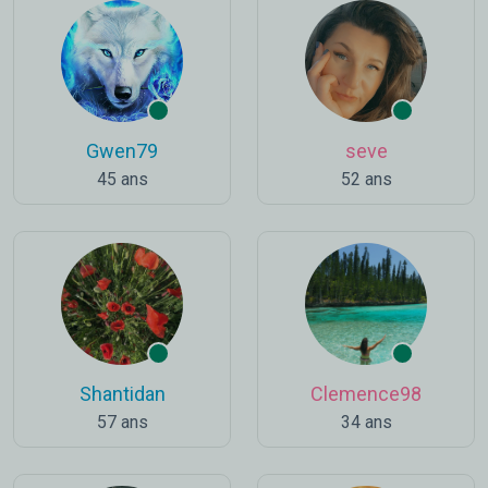
Gwen79
seve
45 ans
52 ans
Shantidan
Clemence98
57 ans
34 ans