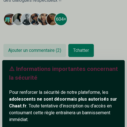
des dialogues respectueux !!
604+
Ajouter un commentaire (2)
Tchatter
⚠️ Informations importantes concernant
Andraya
la sécurité
5/5/2025
Pour renforcer la sécurité de notre plateforme, les
Elle va trop vite à vélo...
adolescents ne sont désormais plus autorisés sur
Chaat.fr
. Toute tentative d’inscription ou d’accès en
1
1
contournant cette règle entraînera un bannissement
Répondre
immédiat.