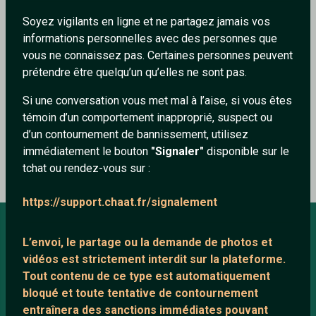
Soyez vigilants en ligne et ne partagez jamais vos
Luna92120
informations personnelles avec des personnes que
7/5/2025
vous ne connaissez pas. Certaines personnes peuvent
prétendre être quelqu’un qu’elles ne sont pas.
bah nannnnn...un peu vite c est tout
Si une conversation vous met mal à l’aise, si vous êtes
0
0
témoin d’un comportement inapproprié, suspect ou
d’un contournement de bannissement, utilisez
immédiatement le bouton
"Signaler"
disponible sur le
tchat ou rendez-vous sur :
https://support.chaat.fr/signalement
L’envoi, le partage ou la demande de
photos et
À PROPOS
vidéos est strictement interdit
sur la plateforme.
Tout contenu de ce type est automatiquement
Conditions générales
bloqué et toute tentative de contournement
À propos
entraînera des sanctions immédiates pouvant