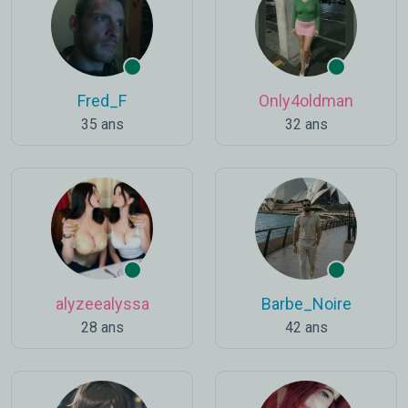
Fred_F
Only4oldman
35 ans
32 ans
alyzeealyssa
Barbe_Noire
28 ans
42 ans