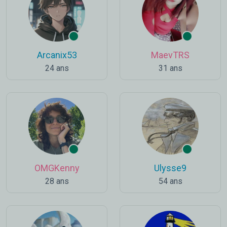
Arcanix53
MaevTRS
24 ans
31 ans
OMGKenny
Ulysse9
28 ans
54 ans