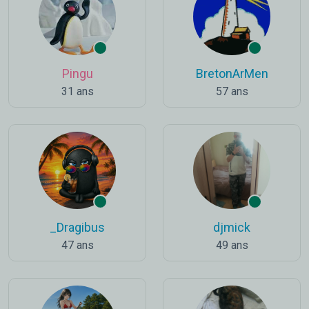
Pingu
BretonArMen
31 ans
57 ans
_Dragibus
djmick
47 ans
49 ans