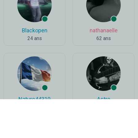
Blackopen
nathanaelle
24 ans
62 ans
Nature44310
Astre
66 ans
31 ans