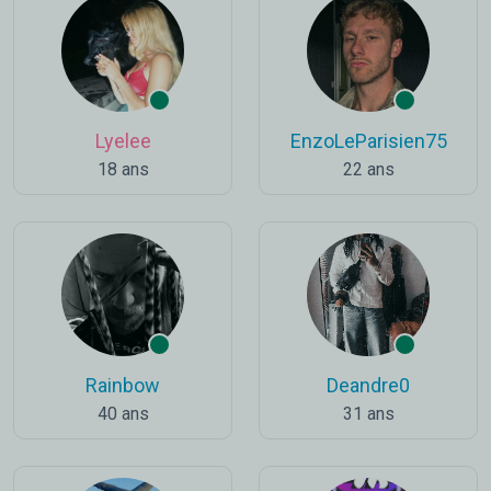
Lyelee
EnzoLeParisien75
18 ans
22 ans
Rainbow
Deandre0
40 ans
31 ans