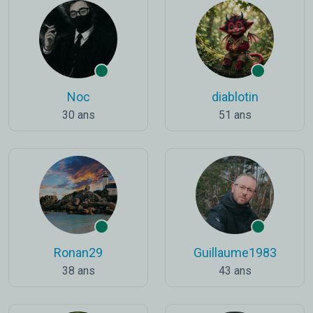
Noc
diablotin
30 ans
51 ans
Ronan29
Guillaume1983
38 ans
43 ans