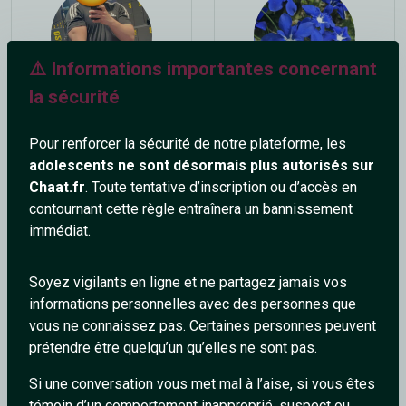
⚠️ Informations importantes concernant
la sécurité
_---Nuno
viviane
32 ans
48 ans
Pour renforcer la sécurité de notre plateforme, les
adolescents ne sont désormais plus autorisés sur
Chaat.fr
. Toute tentative d’inscription ou d’accès en
contournant cette règle entraînera un bannissement
immédiat.
Soyez vigilants en ligne et ne partagez jamais vos
informations personnelles avec des personnes que
Yrme
BoYkA
vous ne connaissez pas. Certaines personnes peuvent
34 ans
67 ans
prétendre être quelqu’un qu’elles ne sont pas.
Si une conversation vous met mal à l’aise, si vous êtes
témoin d’un comportement inapproprié, suspect ou