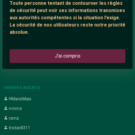
Toute personne tentant de contourner les règles
Support IRC
de sécurité peut voir ses informations transmises
aux autorités compétentes si la situation l’exige.
La sécurité de nos utilisateurs reste notre priorité
ARTICLES RÉCENTS
absolue.
Chat vidéo gratuit
Chat en ligne
J'ai compris
Témoignage de nathanaelle
Le salon #Celibataires
DERNIERS INSCRITS
HMarieMais
rrmmz
ramz
tristanll311