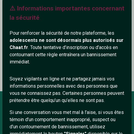
⚠️ Informations importantes concernant
550+
la sécurité
Pour renforcer la sécurité de notre plateforme, les
adolescents ne sont désormais plus autorisés sur
Ajouter un commentaire (0)
Tchatter
Chaat.fr
. Toute tentative d’inscription ou d’accès en
contournant cette règle entraînera un bannissement
immédiat.
Le profil n'a pas encore de commentaire.
Soyez vigilants en ligne et ne partagez jamais vos
informations personnelles avec des personnes que
vous ne connaissez pas. Certaines personnes peuvent
prétendre être quelqu’un qu’elles ne sont pas.
Si une conversation vous met mal à l’aise, si vous êtes
À PROPOS
témoin d’un comportement inapproprié, suspect ou
Conditions générales
d’un contournement de bannissement, utilisez
immédiatement le bouton
"Signaler"
disponible sur le
À propos