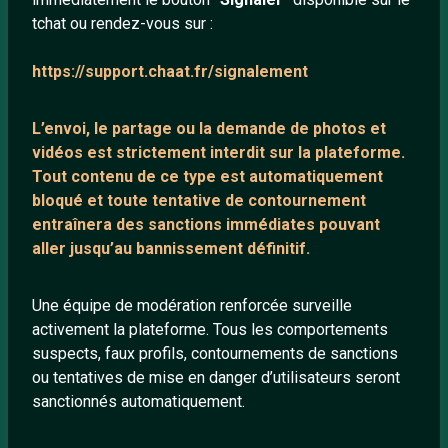
tchat ou rendez-vous sur :
Mentions légales
https://support.chaat.fr/signalement
LIENS UTILES
L’envoi, le partage ou la demande de
photos et
Protection mineurs
vidéos est strictement interdit
sur la plateforme.
Blog
Tout contenu de ce type est automatiquement
bloqué et toute tentative de contournement
Salons de discussion
entraînera des sanctions immédiates pouvant
Communauté
aller jusqu’au bannissement définitif.
Quotes
Playlists YouTube
Une équipe de modération renforcée surveille
activement la plateforme. Tous les comportements
Nous contacter
suspects, faux profils, contournements de sanctions
ou tentatives de mise en danger d’utilisateurs seront
ANNEXE
sanctionnés automatiquement.
Network IRC