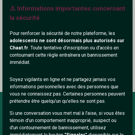
⚠️ Informations importantes concernant
482+
la sécurité
Pour renforcer la sécurité de notre plateforme, les
adolescents ne sont désormais plus autorisés sur
Ajouter un commentaire (0)
Tchatter
Chaat.fr
. Toute tentative d’inscription ou d’accès en
contournant cette règle entraînera un bannissement
immédiat.
Le profil n'a pas encore de commentaire.
Soyez vigilants en ligne et ne partagez jamais vos
informations personnelles avec des personnes que
vous ne connaissez pas. Certaines personnes peuvent
prétendre être quelqu’un qu’elles ne sont pas.
Si une conversation vous met mal à l’aise, si vous êtes
À PROPOS
témoin d’un comportement inapproprié, suspect ou
Conditions générales
d’un contournement de bannissement, utilisez
immédiatement le bouton
"Signaler"
disponible sur le
À propos