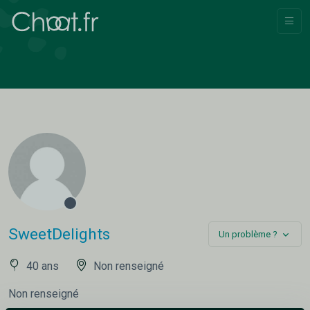
SweetDelights
Un problème ?
40 ans
Non renseigné
Non renseigné