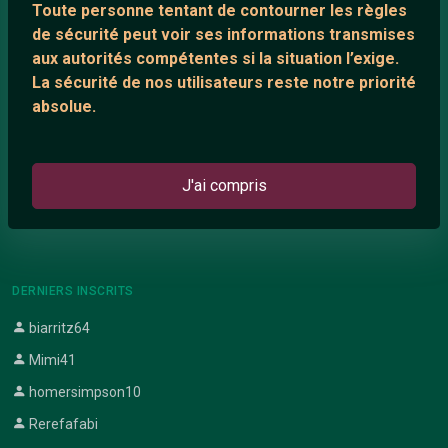
Toute personne tentant de contourner les règles
Support IRC
de sécurité peut voir ses informations transmises
aux autorités compétentes si la situation l’exige.
La sécurité de nos utilisateurs reste notre priorité
ARTICLES RÉCENTS
absolue.
Chat vidéo gratuit
Chat en ligne
J'ai compris
Témoignage de nathanaelle
Le salon #Celibataires
DERNIERS INSCRITS
biarritz64
Mimi41
homersimpson10
Rerefafabi