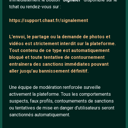
tchat ou rendez-vous sur :
Mentions légales
https://support.chaat.fr/signalement
LIENS UTILES
L’envoi, le partage ou la demande de
photos et
Protection mineurs
vidéos est strictement interdit
sur la plateforme.
Blog
Tout contenu de ce type est automatiquement
bloqué et toute tentative de contournement
Salons de discussion
entraînera des sanctions immédiates pouvant
Communauté
aller jusqu’au bannissement définitif.
Quotes
Playlists YouTube
Une équipe de modération renforcée surveille
activement la plateforme. Tous les comportements
Nous contacter
suspects, faux profils, contournements de sanctions
ou tentatives de mise en danger d’utilisateurs seront
ANNEXE
sanctionnés automatiquement.
Network IRC