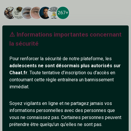
267+
⚠️ Informations importantes concernant
la sécurité
Ajouter un commentaire (1)
Tchatter
Pour renforcer la sécurité de notre plateforme, les
adolescents ne sont désormais plus autorisés sur
Chaat.fr
. Toute tentative d’inscription ou d’accès en
Compte supprimé
27/5/2026
contournant cette règle entraînera un bannissement
immédiat.
Slt
0
0
Soyez vigilants en ligne et ne partagez jamais vos
informations personnelles avec des personnes que
Répondre
vous ne connaissez pas. Certaines personnes peuvent
prétendre être quelqu’un qu’elles ne sont pas.