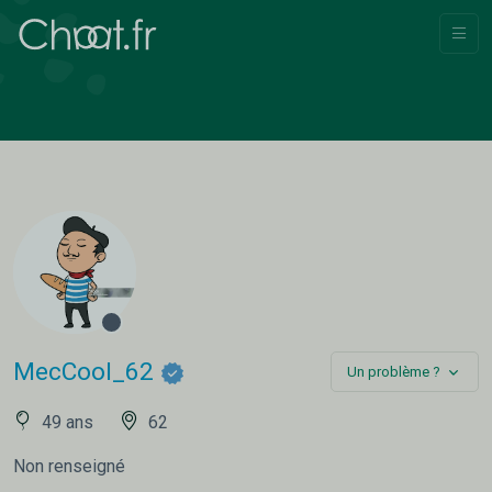
MecCool_62
Un problème ?
49 ans
62
Non renseigné