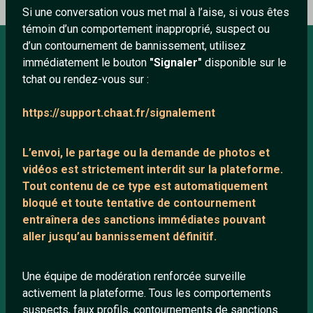
Si une conversation vous met mal à l’aise, si vous êtes
témoin d’un comportement inapproprié, suspect ou
d’un contournement de bannissement, utilisez
immédiatement le bouton
"Signaler"
disponible sur le
À PROPOS
tchat ou rendez-vous sur :
Conditions générales
https://support.chaat.fr/signalement
À propos
Mentions légales
L’envoi, le partage ou la demande de
photos et
vidéos est strictement interdit
sur la plateforme.
Tout contenu de ce type est automatiquement
LIENS UTILES
bloqué et toute tentative de contournement
entraînera des sanctions immédiates pouvant
Protection mineurs
aller jusqu’au bannissement définitif.
Blog
Salons de discussion
Une équipe de modération renforcée surveille
Communauté
activement la plateforme. Tous les comportements
suspects, faux profils, contournements de sanctions
Quotes