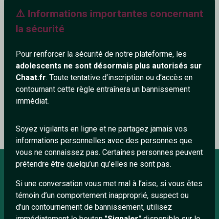
⚠️ Informations importantes concernant
195+
la sécurité
Pour renforcer la sécurité de notre plateforme, les
adolescents ne sont désormais plus autorisés sur
Ajouter un commentaire (0)
Tchatter
Chaat.fr
. Toute tentative d’inscription ou d’accès en
contournant cette règle entraînera un bannissement
immédiat.
Le profil n'a pas encore de commentaire.
Soyez vigilants en ligne et ne partagez jamais vos
informations personnelles avec des personnes que
vous ne connaissez pas. Certaines personnes peuvent
prétendre être quelqu’un qu’elles ne sont pas.
Si une conversation vous met mal à l’aise, si vous êtes
À PROPOS
témoin d’un comportement inapproprié, suspect ou
Conditions générales
d’un contournement de bannissement, utilisez
immédiatement le bouton
"Signaler"
disponible sur le
À propos