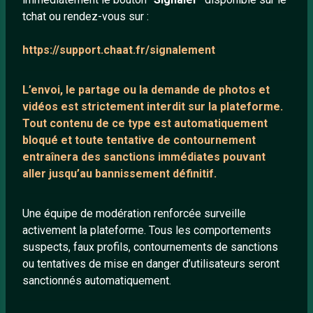
tchat ou rendez-vous sur :
Mentions légales
https://support.chaat.fr/signalement
LIENS UTILES
L’envoi, le partage ou la demande de
photos et
Protection mineurs
vidéos est strictement interdit
sur la plateforme.
Blog
Tout contenu de ce type est automatiquement
bloqué et toute tentative de contournement
Salons de discussion
entraînera des sanctions immédiates pouvant
Communauté
aller jusqu’au bannissement définitif.
Quotes
Playlists YouTube
Une équipe de modération renforcée surveille
activement la plateforme. Tous les comportements
Nous contacter
suspects, faux profils, contournements de sanctions
ou tentatives de mise en danger d’utilisateurs seront
ANNEXE
sanctionnés automatiquement.
Network IRC