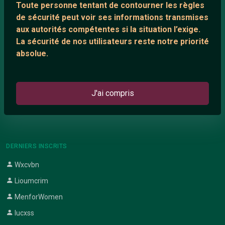
Toute personne tentant de contourner les règles
Support IRC
de sécurité peut voir ses informations transmises
aux autorités compétentes si la situation l’exige.
La sécurité de nos utilisateurs reste notre priorité
ARTICLES RÉCENTS
absolue.
Chat vidéo gratuit
Chat en ligne
J'ai compris
Témoignage de nathanaelle
Le salon #Celibataires
DERNIERS INSCRITS
Wxcvbn
Lioumcrim
MenforWomen
lucxss