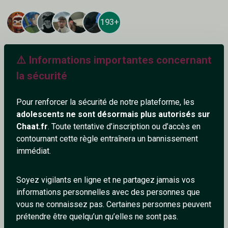
193+
⚠️ Informations importantes concernant
la sécurité
Ajouter un commentaire (1)
Tchatter
Pour renforcer la sécurité de notre plateforme, les
adolescents ne sont désormais plus autorisés sur
Lechatnoir
Chaat.fr
. Toute tentative d’inscription ou d’accès en
24/5/2026
contournant cette règle entraînera un bannissement
immédiat.
trop beau le petit poussin
2
0
Soyez vigilants en ligne et ne partagez jamais vos
informations personnelles avec des personnes que
Répondre
vous ne connaissez pas. Certaines personnes peuvent
prétendre être quelqu’un qu’elles ne sont pas.