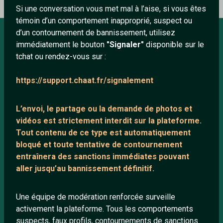
Si une conversation vous met mal à l’aise, si vous êtes
témoin d’un comportement inapproprié, suspect ou
d’un contournement de bannissement, utilisez
immédiatement le bouton
"Signaler"
disponible sur le
À PROPOS
tchat ou rendez-vous sur :
Conditions générales
https://support.chaat.fr/signalement
À propos
Mentions légales
L’envoi, le partage ou la demande de
photos et
vidéos est strictement interdit
sur la plateforme.
Tout contenu de ce type est automatiquement
LIENS UTILES
bloqué et toute tentative de contournement
entraînera des sanctions immédiates pouvant
Protection mineurs
aller jusqu’au bannissement définitif.
Blog
Salons de discussion
Une équipe de modération renforcée surveille
Communauté
activement la plateforme. Tous les comportements
suspects, faux profils, contournements de sanctions
Quotes