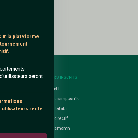
ur la plateforme.
ontournement
tif.
mportements
’utilisateurs seront
NTS
DERNIERS INSCRITS
uit
Mimi41
homersimpson10
formations
 utilisateurs reste
 nathanaelle
Rerefafabi
ataires
brundirectif
Elodiemamn