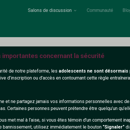
Salons de discussion
Communauté
Blo
s importantes concernant la sécurité
POSSIBLE
urité de notre plateforme, les
adolescents ne sont désormais 
26 ans
Non renseigné
tive d’inscription ou d’accès en contournant cette règle entraîne
on renseigné
gne et ne partagez jamais vos informations personnelles avec 
368+
s. Certaines personnes peuvent prétendre être quelqu’un qu’ell
ous met mal à l’aise, si vous êtes témoin d’un comportement ina
e bannissement, utilisez immédiatement le bouton
"Signaler"
di