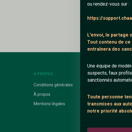
ou rendez-vous sur :
Ajouter un comme
https://support.cha
Le profil n'a pas en
L’envoi, le partage
Tout contenu de ce
entraînera des sanc
Une équipe de modéra
suspects, faux profil
À PROPOS
LIENS UTILES
sanctionnés automat
Conditions générales
Protection mine
À propos
Blog
Toute personne tent
transmises aux autor
Mentions légales
Salons de discus
notre priorité absol
Communauté
Quotes
Playlists YouTub