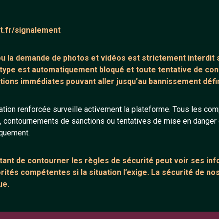
ntaire (0)
Tchatter
at.fr/signalement
core de commentaire.
 ou la demande de
photos et vidéos est strictement interdit
s
 type est automatiquement bloqué et toute tentative de c
tions immédiates pouvant aller jusqu’au bannissement défini
tion renforcée surveille activement la plateforme. Tous les co
s, contournements de sanctions ou tentatives de mise en danger d
ANNEXE
ARTICLES RÉCE
iquement.
urs
Network IRC
Chat vidéo grat
Support IRC
Chat en ligne
ant de contourner les règles de sécurité peut voir ses in
ités compétentes si la situation l’exige. La sécurité de nos
sion
Témoignage de
ue.
Le salon #Celib
e