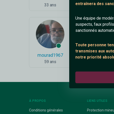
entraînera des sanc
33 ans
50 ans
Une équipe de modéra
suspects, faux profil
sanctionnés automat
Toute personne tent
transmises aux autor
mourad1967
Kissmeidiot
notre priorité absol
59 ans
86 ans
À PROPOS
LIENS UTILES
Conditions générales
Protection mine