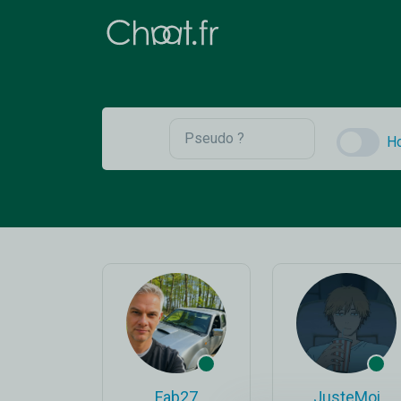
H
Fab27
JusteMoi