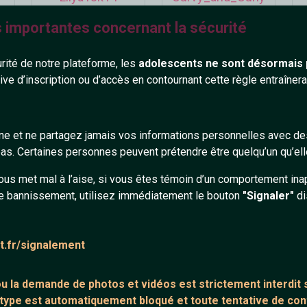
18 ans
30 ans
s importantes concernant la sécurité
urité de notre plateforme, les
adolescents ne sont désormais 
tive d’inscription ou d’accès en contournant cette règle entraîne
gne et ne partagez jamais vos informations personnelles avec 
Cathy17
_Barbu
s. Certaines personnes peuvent prétendre être quelqu’un qu’ell
42 ans
45 ans
ous met mal à l’aise, si vous êtes témoin d’un comportement ina
e bannissement, utilisez immédiatement le bouton
"Signaler"
di
at.fr/signalement
 ou la demande de
photos et vidéos est strictement interdit
s
 type est automatiquement bloqué et toute tentative de c
djmick
Flubber_93