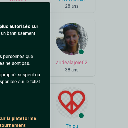
30 ans
28 ans
plus autorisés sur
ra un bannissement
des personnes que
Rechargejoselyn
audealajoie62
es ne sont pas.
38 ans
38 ans
pproprié, suspect ou
sponible sur le tchat
ur la plateforme.
ontournement
Pourquoipas42
Thiou