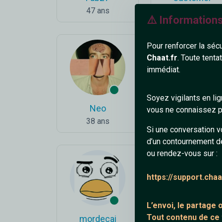
47 ans
23 ans
⚠️ Information
Pour renforcer la séc
Chaat.fr
. Toute tenta
immédiat.
Soyez vigilants en li
Neo
Saby777
vous ne connaissez pa
38 ans
46 ans
Si une conversation v
d’un contournement d
ou rendez-vous sur :
https://support.cha
L’envoi, le partage
Tout contenu de ce
mordecai
HommeRouen