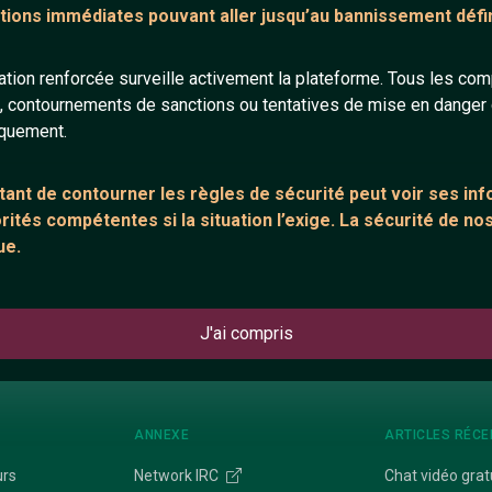
tions immédiates pouvant aller jusqu’au bannissement défini
49 ans
42 ans
tion renforcée surveille activement la plateforme. Tous les co
s, contournements de sanctions ou tentatives de mise en danger d
iquement.
ant de contourner les règles de sécurité peut voir ses in
ités compétentes si la situation l’exige. La sécurité de nos
gruuuck
_JeSuisUnldiot
ue.
38 ans
34 ans
J'ai compris
ANNEXE
ARTICLES RÉCE
urs
Network IRC
Chat vidéo grat