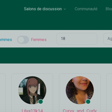
Salons de discussion
Communauté
Blo
ommes
Femmes
Lilya13k14
Curvy_and_Curly