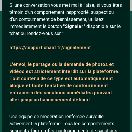
Si une conversation vous met mal à l’aise, si vous êtes
témoin d’un comportement inapproprié, suspect ou
d’un contournement de bannissement, utilisez
immédiatement le bouton
"Signaler"
disponible sur le
À PROPOS
tchat ou rendez-vous sur :
Conditions générales
https://support.chaat.fr/signalement
À propos
Mentions légales
L’envoi, le partage ou la demande de
photos et
vidéos est strictement interdit
sur la plateforme.
Tout contenu de ce type est automatiquement
LIENS UTILES
bloqué et toute tentative de contournement
entraînera des sanctions immédiates pouvant
Protection mineurs
aller jusqu’au bannissement définitif.
Blog
Salons de discussion
Une équipe de modération renforcée surveille
Communauté
activement la plateforme. Tous les comportements
suspects, faux profils, contournements de sanctions
Quotes