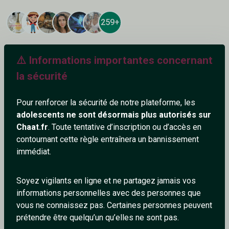
259+
⚠️ Informations importantes concernant
la sécurité
Ajouter un commentaire (1)
Tchatter
Pour renforcer la sécurité de notre plateforme, les
adolescents ne sont désormais plus autorisés sur
Penny
Chaat.fr
. Toute tentative d’inscription ou d’accès en
19/1/2026
contournant cette règle entraînera un bannissement
immédiat.
T'es marrant
0
0
Soyez vigilants en ligne et ne partagez jamais vos
informations personnelles avec des personnes que
Répondre
vous ne connaissez pas. Certaines personnes peuvent
prétendre être quelqu’un qu’elles ne sont pas.