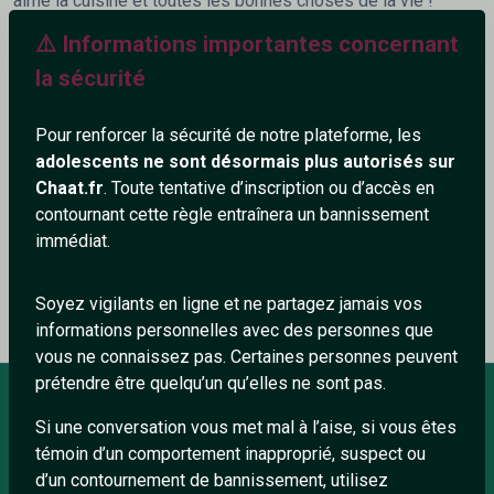
aime la cuisine et toutes les bonnes choses de la vie !
⚠️ Informations importantes concernant
560+
la sécurité
Pour renforcer la sécurité de notre plateforme, les
adolescents ne sont désormais plus autorisés sur
Chaat.fr
. Toute tentative d’inscription ou d’accès en
Ajouter un commentaire (0)
Tchatter
contournant cette règle entraînera un bannissement
immédiat.
Le profil n'a pas encore de commentaire.
Soyez vigilants en ligne et ne partagez jamais vos
informations personnelles avec des personnes que
vous ne connaissez pas. Certaines personnes peuvent
prétendre être quelqu’un qu’elles ne sont pas.
Si une conversation vous met mal à l’aise, si vous êtes
À PROPOS
témoin d’un comportement inapproprié, suspect ou
d’un contournement de bannissement, utilisez
Conditions générales