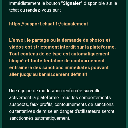
immédiatement le bouton
"Signaler"
disponible sur le
À propos
tchat ou rendez-vous sur :
Mentions légales
https://support.chaat.fr/signalement
LIENS UTILES
L’envoi, le partage ou la demande de
photos et
Protection mineurs
vidéos est strictement interdit
sur la plateforme.
Tout contenu de ce type est automatiquement
Blog
bloqué et toute tentative de contournement
Salons de discussion
entraînera des sanctions immédiates pouvant
Communauté
aller jusqu’au bannissement définitif.
Quotes
Une équipe de modération renforcée surveille
Playlists YouTube
activement la plateforme. Tous les comportements
Nous contacter
suspects, faux profils, contournements de sanctions
ou tentatives de mise en danger d’utilisateurs seront
sanctionnés automatiquement.
ANNEXE