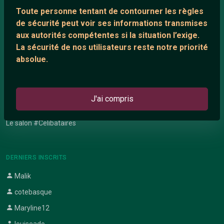
Network IRC
Toute personne tentant de contourner les règles
Support IRC
de sécurité peut voir ses informations transmises
aux autorités compétentes si la situation l’exige.
La sécurité de nos utilisateurs reste notre priorité
ARTICLES RÉCENTS
absolue.
Chat vidéo gratuit
Chat en ligne
J'ai compris
Témoignage de nathanaelle
Le salon #Celibataires
DERNIERS INSCRITS
Malik
cotebasque
Maryline12
louiseado