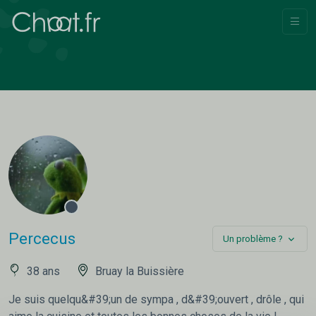
Percecus
Un problème ?
38 ans
Bruay la Buissière
Je suis quelqu&#39;un de sympa , d&#39;ouvert , drôle , qui