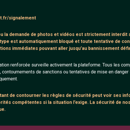
ntaire (0)
Tchatter
at.fr/signalement
core de commentaire.
 ou la demande de
photos et vidéos est strictement interdit
s
 type est automatiquement bloqué et toute tentative de c
tions immédiates pouvant aller jusqu’au bannissement défini
tion renforcée surveille activement la plateforme. Tous les co
s, contournements de sanctions ou tentatives de mise en danger d
ANNEXE
ARTICLES RÉCE
iquement.
urs
Network IRC
Chat vidéo grat
Support IRC
Chat en ligne
ant de contourner les règles de sécurité peut voir ses in
ités compétentes si la situation l’exige. La sécurité de nos
sion
Témoignage de
ue.
Le salon #Celib
e