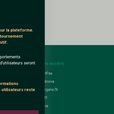
ur la plateforme.
ontournement
tif.
mportements
’utilisateurs seront
NTS
DERNIERS INSCRITS
uit
ElliottPax
Desdinova
formations
 utilisateurs reste
 nathanaelle
_Morgane76
ataires
brefff
emma