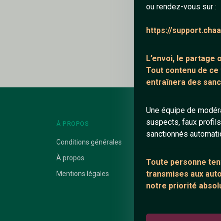
ou rendez-vous sur :
Ajouter un comme
https://support.cha
Le profil n'a pas en
L’envoi, le partage
Tout contenu de ce
entraînera des sanc
Une équipe de modéra
suspects, faux profil
À PROPOS
LIENS UTILES
sanctionnés automat
Conditions générales
Protection mine
À propos
Blog
Toute personne tent
transmises aux autor
Mentions légales
Salons de discus
notre priorité absol
Communauté
Quotes
Playlists YouTub