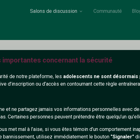
Salons de discussion
Communauté
Blo
s importantes concernant la sécurité
Petch
urité de notre plateforme, les
adolescents ne sont désormais 
39 ans
-
tive d’inscription ou d’accès en contournant cette règle entraîne
on renseigné
gne et ne partagez jamais vos informations personnelles avec 
503+
s. Certaines personnes peuvent prétendre être quelqu’un qu’ell
ous met mal à l’aise, si vous êtes témoin d’un comportement ina
e bannissement, utilisez immédiatement le bouton
"Signaler"
di