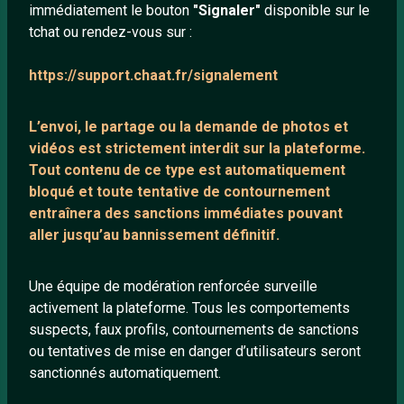
immédiatement le bouton
"Signaler"
disponible sur le
À propos
tchat ou rendez-vous sur :
Mentions légales
https://support.chaat.fr/signalement
LIENS UTILES
L’envoi, le partage ou la demande de
photos et
Protection mineurs
vidéos est strictement interdit
sur la plateforme.
Tout contenu de ce type est automatiquement
Blog
bloqué et toute tentative de contournement
Salons de discussion
entraînera des sanctions immédiates pouvant
Communauté
aller jusqu’au bannissement définitif.
Quotes
Une équipe de modération renforcée surveille
Playlists YouTube
activement la plateforme. Tous les comportements
Nous contacter
suspects, faux profils, contournements de sanctions
ou tentatives de mise en danger d’utilisateurs seront
sanctionnés automatiquement.
ANNEXE