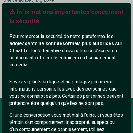
bienveillance :) Big Love
⚠️ Informations importantes concernant
442+
la sécurité
Pour renforcer la sécurité de notre plateforme, les
adolescents ne sont désormais plus autorisés sur
Chaat.fr
. Toute tentative d’inscription ou d’accès en
Ajouter un commentaire (0)
Tchatter
contournant cette règle entraînera un bannissement
immédiat.
Le profil n'a pas encore de commentaire.
Soyez vigilants en ligne et ne partagez jamais vos
informations personnelles avec des personnes que
vous ne connaissez pas. Certaines personnes peuvent
prétendre être quelqu’un qu’elles ne sont pas.
Si une conversation vous met mal à l’aise, si vous êtes
À PROPOS
témoin d’un comportement inapproprié, suspect ou
d’un contournement de bannissement, utilisez
Conditions générales