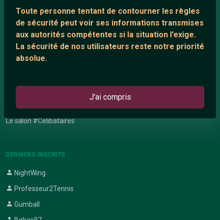
Network IRC
Toute personne tentant de contourner les règles
Support IRC
de sécurité peut voir ses informations transmises
aux autorités compétentes si la situation l’exige.
La sécurité de nos utilisateurs reste notre priorité
ARTICLES RÉCENTS
absolue.
Chat vidéo gratuit
Chat en ligne
J'ai compris
Témoignage de nathanaelle
Le salon #Celibataires
DERNIERS INSCRITS
NightWing
Professeur2Tennis
Gumball
Babas97