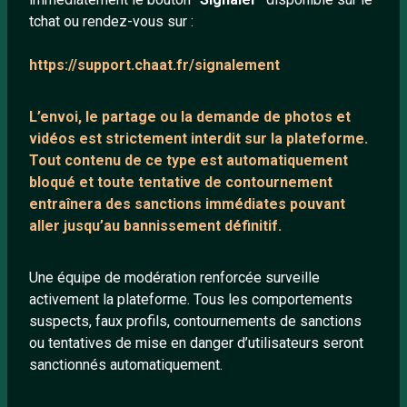
tchat ou rendez-vous sur :
Mentions légales
https://support.chaat.fr/signalement
LIENS UTILES
L’envoi, le partage ou la demande de
photos et
Protection mineurs
vidéos est strictement interdit
sur la plateforme.
Blog
Tout contenu de ce type est automatiquement
bloqué et toute tentative de contournement
Salons de discussion
entraînera des sanctions immédiates pouvant
Communauté
aller jusqu’au bannissement définitif.
Quotes
Playlists YouTube
Une équipe de modération renforcée surveille
activement la plateforme. Tous les comportements
Nous contacter
suspects, faux profils, contournements de sanctions
ou tentatives de mise en danger d’utilisateurs seront
ANNEXE
sanctionnés automatiquement.
Network IRC