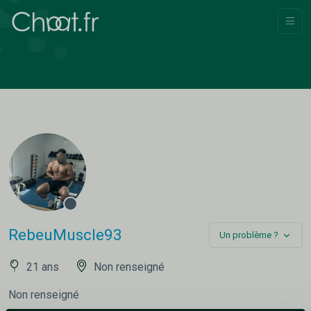
RebeuMuscle93
Un problème ?
21 ans
Non renseigné
Non renseigné