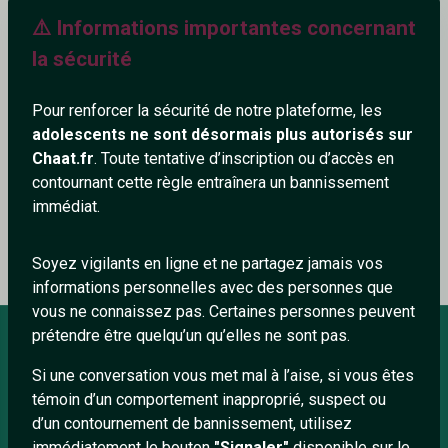
⚠️ Informations importantes concernant
227+
la sécurité
Pour renforcer la sécurité de notre plateforme, les
adolescents ne sont désormais plus autorisés sur
Ajouter un commentaire (0)
Tchatter
Chaat.fr
. Toute tentative d’inscription ou d’accès en
contournant cette règle entraînera un bannissement
immédiat.
Le profil n'a pas encore de commentaire.
Soyez vigilants en ligne et ne partagez jamais vos
informations personnelles avec des personnes que
vous ne connaissez pas. Certaines personnes peuvent
prétendre être quelqu’un qu’elles ne sont pas.
Si une conversation vous met mal à l’aise, si vous êtes
À PROPOS
témoin d’un comportement inapproprié, suspect ou
Conditions générales
d’un contournement de bannissement, utilisez
immédiatement le bouton
"Signaler"
disponible sur le
À propos