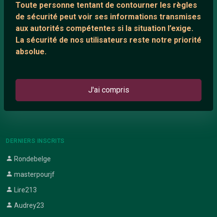
Toute personne tentant de contourner les règles
Support IRC
de sécurité peut voir ses informations transmises
aux autorités compétentes si la situation l’exige.
La sécurité de nos utilisateurs reste notre priorité
ARTICLES RÉCENTS
absolue.
Chat vidéo gratuit
Chat en ligne
J'ai compris
Témoignage de nathanaelle
Le salon #Celibataires
DERNIERS INSCRITS
Rondebelge
masterpourjf
Lire213
Audrey23