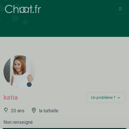
katia
Un problème ?
20 ans
la turballe
Non renseigné