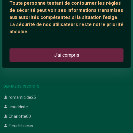
Toute personne tentant de contourner les règles
Support IRC
de sécurité peut voir ses informations transmises
aux autorités compétentes si la situation l’exige.
La sécurité de nos utilisateurs reste notre priorité
ARTICLES RÉCENTS
absolue.
Chat vidéo gratuit
Chat en ligne
J'ai compris
Témoignage de nathanaelle
Le salon #Celibataires
DERNIERS INSCRITS
romanticide25
lesuddiste
Charlotte00
FleurHibiscus