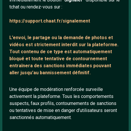
tchat ou rendez-vous sur :
Mentions légales
https://support.chaat.fr/signalement
LIENS UTILES
L’envoi, le partage ou la demande de
photos et
Protection mineurs
vidéos est strictement interdit
sur la plateforme.
Blog
Tout contenu de ce type est automatiquement
bloqué et toute tentative de contournement
Salons de discussion
entraînera des sanctions immédiates pouvant
Communauté
aller jusqu’au bannissement définitif.
Quotes
Playlists YouTube
Une équipe de modération renforcée surveille
activement la plateforme. Tous les comportements
Nous contacter
suspects, faux profils, contournements de sanctions
ou tentatives de mise en danger d’utilisateurs seront
ANNEXE
sanctionnés automatiquement.
Network IRC