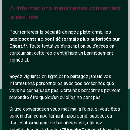
⚠️ Informations importantes concernant
523+
la sécurité
Pour renforcer la sécurité de notre plateforme, les
adolescents ne sont désormais plus autorisés sur
Ajouter un commentaire (0)
Tchatter
Chaat.fr
. Toute tentative d’inscription ou d’accès en
contournant cette règle entraînera un bannissement
immédiat.
Le profil n'a pas encore de commentaire.
Soyez vigilants en ligne et ne partagez jamais vos
informations personnelles avec des personnes que
vous ne connaissez pas. Certaines personnes peuvent
prétendre être quelqu’un qu’elles ne sont pas.
Si une conversation vous met mal à l’aise, si vous êtes
À PROPOS
témoin d’un comportement inapproprié, suspect ou
Conditions générales
d’un contournement de bannissement, utilisez
immédiatement le bouton
"Signaler"
disponible sur le
À propos