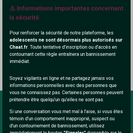
⚠️ Informations importantes concernant
234+
la sécurité
Pour renforcer la sécurité de notre plateforme, les
adolescents ne sont désormais plus autorisés sur
Ajouter un commentaire (0)
Tchatter
Chaat.fr
. Toute tentative d’inscription ou d’accès en
contournant cette règle entraînera un bannissement
immédiat.
Le profil n'a pas encore de commentaire.
Soyez vigilants en ligne et ne partagez jamais vos
informations personnelles avec des personnes que
vous ne connaissez pas. Certaines personnes peuvent
prétendre être quelqu’un qu’elles ne sont pas.
Si une conversation vous met mal à l’aise, si vous êtes
À PROPOS
témoin d’un comportement inapproprié, suspect ou
Conditions générales
d’un contournement de bannissement, utilisez
immédiatement le bouton
"Signaler"
disponible sur le
À propos