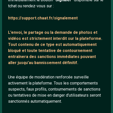
tchat ou rendez-vous sur :
Mentions légales
https://support.chaat.fr/signalement
LIENS UTILES
L’envoi, le partage ou la demande de
photos et
Protection mineurs
vidéos est strictement interdit
sur la plateforme.
Blog
Tout contenu de ce type est automatiquement
bloqué et toute tentative de contournement
Salons de discussion
entraînera des sanctions immédiates pouvant
Communauté
aller jusqu’au bannissement définitif.
Quotes
Playlists YouTube
Une équipe de modération renforcée surveille
activement la plateforme. Tous les comportements
Nous contacter
suspects, faux profils, contournements de sanctions
ou tentatives de mise en danger d’utilisateurs seront
ANNEXE
sanctionnés automatiquement.
Network IRC