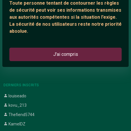
Toute personne tentant de contourner les règles
Support IRC
de sécurité peut voir ses informations transmises
aux autorités compétentes si la situation l’exige.
La sécurité de nos utilisateurs reste notre priorité
ARTICLES RÉCENTS
absolue.
Chat vidéo gratuit
Chat en ligne
J'ai compris
Témoignage de nathanaelle
Le salon #Celibataires
DERNIERS INSCRITS
louiseado
kovu_213
Thefiend5744
KamelDZ