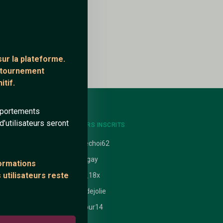
ur la plateforme.
ontournement
tif.
mportements
’utilisateurs seront
NTS
DERNIERS INSCRITS
uit
Ardechoi62
alangay
formations
 utilisateurs reste
 nathanaelle
Lea_18x
ataires
Rondejolie
Amour14