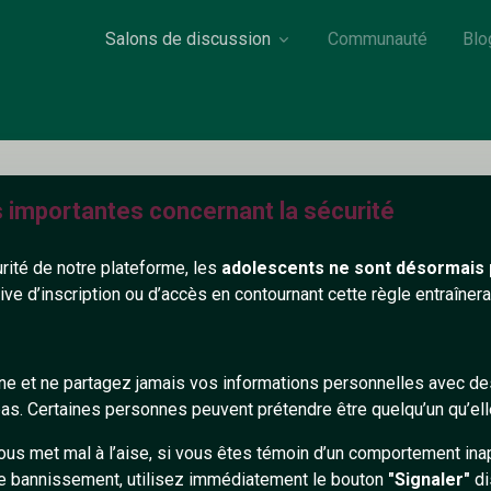
Salons de discussion
Communauté
Blo
s importantes concernant la sécurité
Sukuna
urité de notre plateforme, les
adolescents ne sont désormais 
18 ans
Roi des fléaux
tive d’inscription ou d’accès en contournant cette règle entraîne
Ryōiki Tenkai : Fukuma Mizushi»
gne et ne partagez jamais vos informations personnelles avec 
418+
s. Certaines personnes peuvent prétendre être quelqu’un qu’ell
ous met mal à l’aise, si vous êtes témoin d’un comportement ina
e bannissement, utilisez immédiatement le bouton
"Signaler"
di