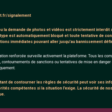
ntaire (0)
Tchatter
at.fr/signalement
core de commentaire.
 ou la demande de
photos et vidéos est strictement interdit
s
 type est automatiquement bloqué et toute tentative de c
tions immédiates pouvant aller jusqu’au bannissement défini
tion renforcée surveille activement la plateforme. Tous les co
s, contournements de sanctions ou tentatives de mise en danger d
ANNEXE
ARTICLES RÉCE
iquement.
urs
Network IRC
Chat vidéo grat
Support IRC
Chat en ligne
ant de contourner les règles de sécurité peut voir ses in
ités compétentes si la situation l’exige. La sécurité de nos
sion
Témoignage de
ue.
Le salon #Celib
e