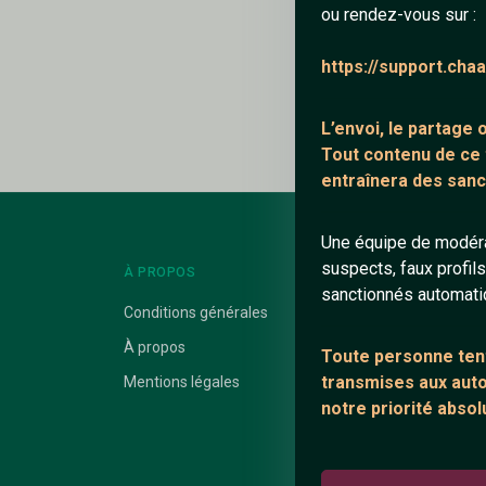
ou rendez-vous sur :
Ajouter un comme
https://support.cha
Le profil n'a pas en
L’envoi, le partage
Tout contenu de ce
entraînera des sanc
Une équipe de modéra
suspects, faux profil
À PROPOS
LIENS UTILES
sanctionnés automat
Conditions générales
Protection mine
À propos
Blog
Toute personne tent
transmises aux autor
Mentions légales
Salons de discus
notre priorité absol
Communauté
Quotes
Playlists YouTub